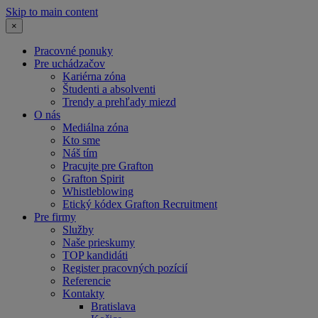
Skip to main content
×
Pracovné ponuky
Pre uchádzačov
Kariérna zóna
Študenti a absolventi
Trendy a prehľady miezd
O nás
Mediálna zóna
Kto sme
Náš tím
Pracujte pre Grafton
Grafton Spirit
Whistleblowing
Etický kódex Grafton Recruitment
Pre firmy
Služby
Naše prieskumy
TOP kandidáti
Register pracovných pozícií
Referencie
Kontakty
Bratislava