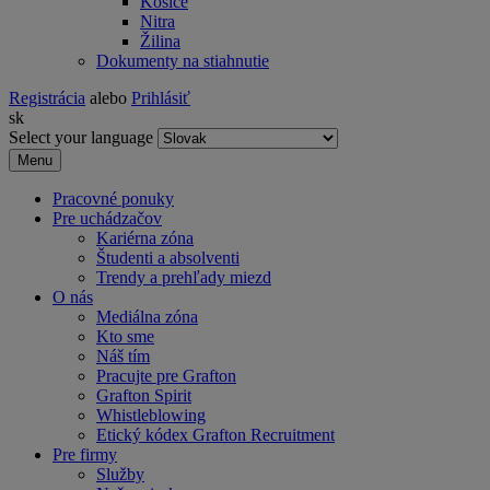
Košice
Nitra
Žilina
Dokumenty na stiahnutie
Registrácia
alebo
Prihlásiť
sk
Select your language
Menu
Pracovné ponuky
Pre uchádzačov
Kariérna zóna
Študenti a absolventi
Trendy a prehľady miezd
O nás
Mediálna zóna
Kto sme
Náš tím
Pracujte pre Grafton
Grafton Spirit
Whistleblowing
Etický kódex Grafton Recruitment
Pre firmy
Služby