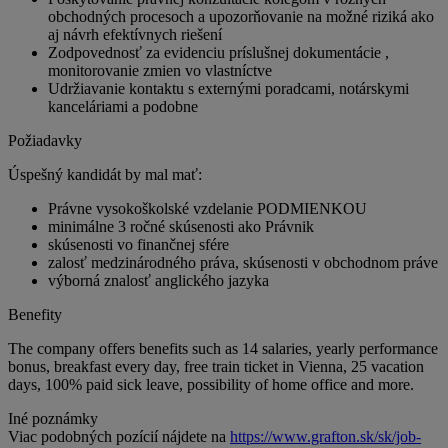
obchodných procesoch a upozorňovanie na možné riziká ako
aj návrh efektívnych riešení
Zodpovednosť za evidenciu príslušnej dokumentácie ,
monitorovanie zmien vo vlastníctve
Udržiavanie kontaktu s externými poradcami, notárskymi
kanceláriami a podobne
Požiadavky
Úspešný kandidát by mal mať:
Právne vysokoškolské vzdelanie PODMIENKOU
minimálne 3 ročné skúsenosti ako Právnik
skúsenosti vo finančnej sfére
zalosť medzinárodného práva, skúsenosti v obchodnom práve
výborná znalosť anglického jazyka
Benefity
The company offers benefits such as 14 salaries, yearly performance
bonus, breakfast every day, free train ticket in Vienna, 25 vacation
days, 100% paid sick leave, possibility of home office and more.
Iné poznámky
Viac podobných pozícií nájdete na
https://www.grafton.sk/sk/job-