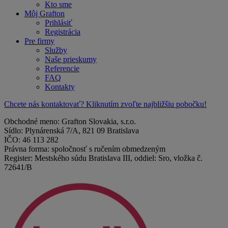
Kto sme
Môj Grafton
Prihlásiť
Registrácia
Pre firmy
Služby
Naše prieskumy
Referencie
FAQ
Kontakty
Chcete nás kontaktovať? Kliknutím zvoľte najbližšiu pobočku!
Obchodné meno: Grafton Slovakia, s.r.o.
Sídlo: Plynárenská 7/A, 821 09 Bratislava
IČO: 46 113 282
Právna forma: spoločnosť s ručením obmedzeným
Register: Mestského súdu Bratislava III, oddiel: Sro, vložka č.
72641/B