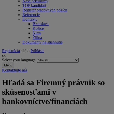
Naše prieskumy
TOP kandidáti
Register pracovných pozícií
Referencie
Kontakty
Bratislava
Košice
Nitra
Žilina
Dokumenty na stiahnutie
Registrácia
alebo
Prihlásiť
sk
Select your language
Menu
Kontaktujte nás
Hľadá sa Firemný právnik so
skúsenosťami v
bankovníctve/financiách