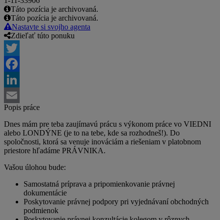
1-11-33906
Táto pozícia je archivovaná.
Táto pozícia je archivovaná.
Nastavte si svojho agenta
Zdieľať túto ponuku
Twitter
Facebook
LinkedIn
Popis práce
Email
Dnes mám pre teba zaujímavú prácu s výkonom práce vo VIEDNI
alebo LONDÝNE (je to na tebe, kde sa rozhodneš!). Do
spoločnosti, ktorá sa venuje inováciám a riešeniam v platobnom
priestore hľadáme PRÁVNIKA.
Vašou úlohou bude:
Samostatná príprava a pripomienkovanie právnej
dokumentácie
Poskytovanie právnej podpory pri vyjednávaní obchodných
podmienok
Poskytovanie právnej konzultácie kolegom v rôznych