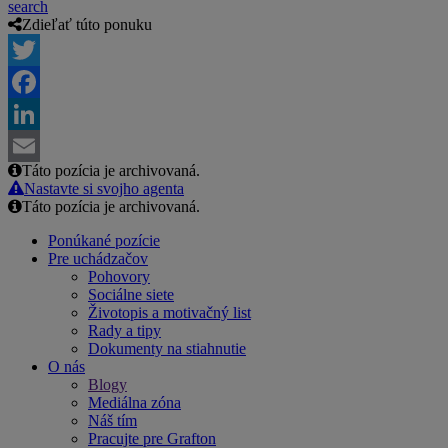
search
Zdieľať túto ponuku
Twitter
Facebook
LinkedIn
Táto pozícia je archivovaná.
Email
Nastavte si svojho agenta
Táto pozícia je archivovaná.
Ponúkané pozície
Pre uchádzačov
Pohovory
Sociálne siete
Životopis a motivačný list
Rady a tipy
Dokumenty na stiahnutie
O nás
Blogy
Mediálna zóna
Náš tím
Pracujte pre Grafton