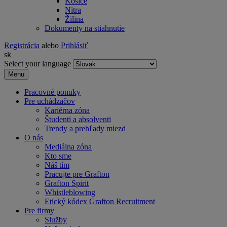
Košice
Nitra
Žilina
Dokumenty na stiahnutie
Registrácia
alebo
Prihlásiť
sk
Select your language
Menu
Pracovné ponuky
Pre uchádzačov
Kariérna zóna
Študenti a absolventi
Trendy a prehľady miezd
O nás
Mediálna zóna
Kto sme
Náš tím
Pracujte pre Grafton
Grafton Spirit
Whistleblowing
Etický kódex Grafton Recruitment
Pre firmy
Služby