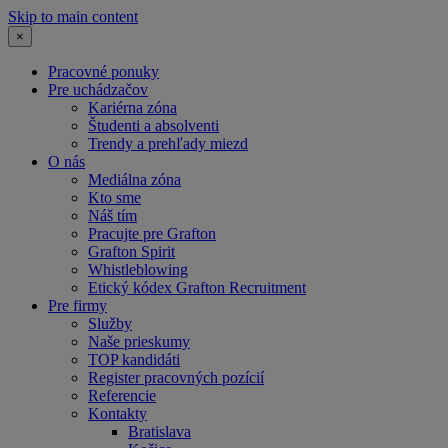
Skip to main content
×
Pracovné ponuky
Pre uchádzačov
Kariérna zóna
Študenti a absolventi
Trendy a prehľady miezd
O nás
Mediálna zóna
Kto sme
Náš tím
Pracujte pre Grafton
Grafton Spirit
Whistleblowing
Etický kódex Grafton Recruitment
Pre firmy
Služby
Naše prieskumy
TOP kandidáti
Register pracovných pozícií
Referencie
Kontakty
Bratislava