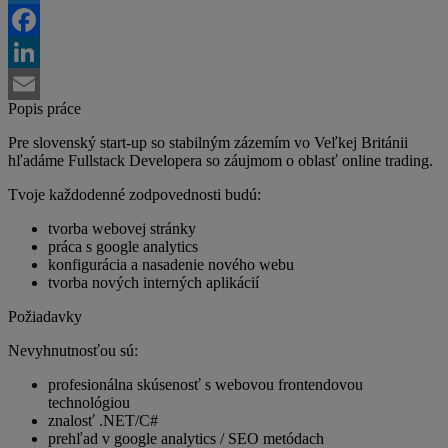
Twitter
Facebook
LinkedIn
Popis práce
Email
Pre slovenský start-up so stabilným zázemím vo Veľkej Británii
hľadáme Fullstack Developera so záujmom o oblasť online trading.
Tvoje každodenné zodpovednosti budú:
tvorba webovej stránky
práca s google analytics
konfigurácia a nasadenie nového webu
tvorba nových interných aplikácií
Požiadavky
Nevyhnutnosťou sú:
profesionálna skúsenosť s webovou frontendovou
technológiou
znalosť .NET/C#
prehľad v google analytics / SEO metódach