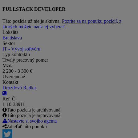
FULLSTACK DEVELOPER
Táto pozícia už nie je aktívna.
Pozrite sa na ponuku pozícií, z
ktorých môžete naďalej vyberať.
Lokalita
Bratislava
Sektor
IT - Vývoj softvéru
Typ kontraktu
Trvalý pracovný pomer
Mzda
2 200 - 3 300 €
Uverejnené
Kontakt
Drozdová Radka
Ref. Č.
1-10-33911
Táto pozícia je archivovaná.
Táto pozícia je archivovaná.
Nastavte si svojho agenta
Zdieľať túto ponuku