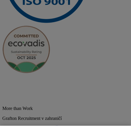
More than Work
Grafton Recruitment v zahraničí
Belgium
Brazília
Bulharsko
Česká republika
Chorvátsko
Dánsko