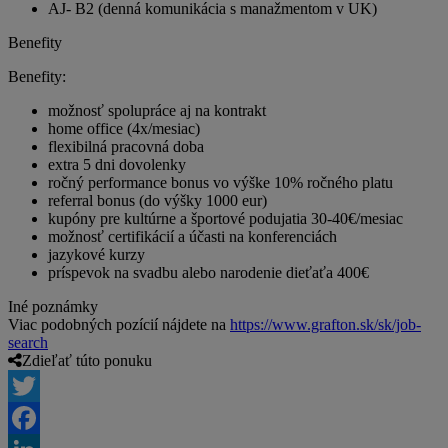
AJ- B2 (denná komunikácia s manažmentom v UK)
Benefity
Benefity:
možnosť spolupráce aj na kontrakt
home office (4x/mesiac)
flexibilná pracovná doba
extra 5 dni dovolenky
ročný performance bonus vo výške 10% ročného platu
referral bonus (do výšky 1000 eur)
kupóny pre kultúrne a športové podujatia 30-40€/mesiac
možnosť certifikácií a účasti na konferenciách
jazykové kurzy
príspevok na svadbu alebo narodenie dieťaťa 400€
Iné poznámky
Viac podobných pozícií nájdete na
https://www.grafton.sk/sk/job-
search
Zdieľať túto ponuku
Twitter