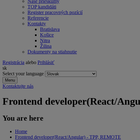
Naše prieskumy
TOP kandidáti
Register pracovných pozícií
Referencie
Kontakty
Bratislava
Košice
Nitra
Žilina
Dokumenty na stiahnutie
Registrácia
alebo
Prihlásiť
sk
Select your language
Menu
Kontaktujte nás
Frontend developer(React/Ang
You are here
Home
Frontend developer(React/Angular) - TPP, REMOTE