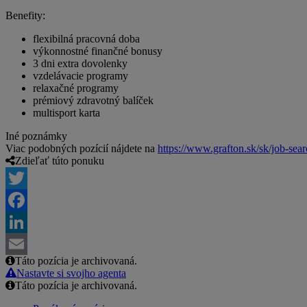
Benefity:
flexibilná pracovná doba
výkonnostné finančné bonusy
3 dni extra dovolenky
vzdelávacie programy
relaxačné programy
prémiový zdravotný balíček
multisport karta
Iné poznámky
Viac podobných pozícií nájdete na
https://www.grafton.sk/sk/job-sea
Zdieľať túto ponuku
Twitter
Facebook
LinkedIn
Táto pozícia je archivovaná.
Email
Nastavte si svojho agenta
Táto pozícia je archivovaná.