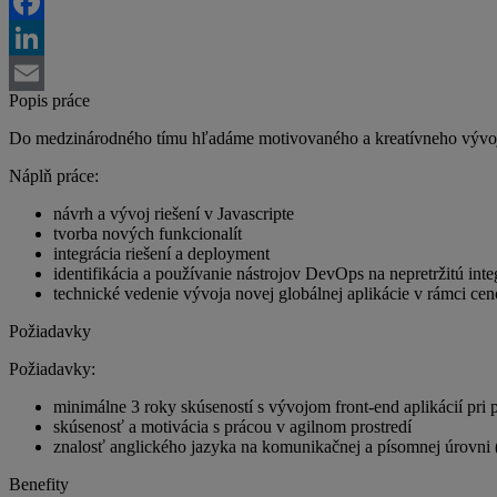
Twitter
Facebook
LinkedIn
Popis práce
Email
Do medzinárodného tímu hľadáme motivovaného a kreatívneho vývojára
Náplň práce:
návrh a vývoj riešení v Javascripte
tvorba nových funkcionalít
integrácia riešení a deployment
identifikácia a používanie nástrojov DevOps na nepretržitú inte
technické vedenie vývoja novej globálnej aplikácie v rámci cen
Požiadavky
Požiadavky:
minimálne 3 roky skúseností s vývojom front-end aplikácií pri 
skúsenosť a motivácia s prácou v agilnom prostredí
znalosť anglického jazyka na komunikačnej a písomnej úrovni
Benefity