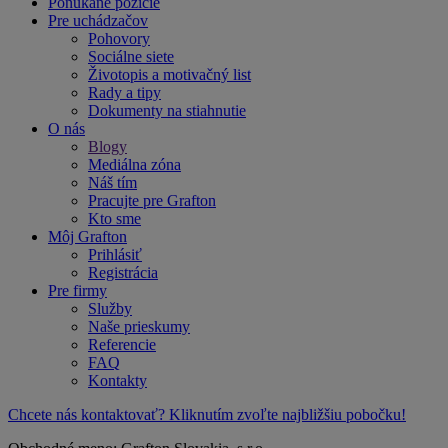
Ponúkané pozície
Pre uchádzačov
Pohovory
Sociálne siete
Životopis a motivačný list
Rady a tipy
Dokumenty na stiahnutie
O nás
Blogy
Mediálna zóna
Náš tím
Pracujte pre Grafton
Kto sme
Môj Grafton
Prihlásiť
Registrácia
Pre firmy
Služby
Naše prieskumy
Referencie
FAQ
Kontakty
Chcete nás kontaktovať? Kliknutím zvoľte najbližšiu pobočku!