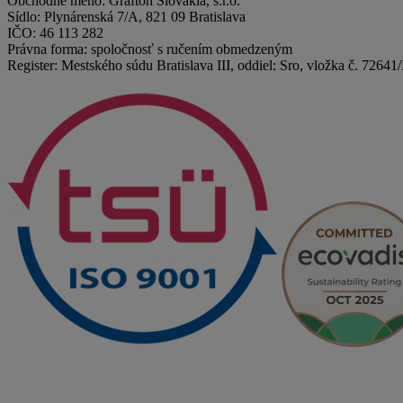
Obchodné meno: Grafton Slovakia, s.r.o.
Sídlo: Plynárenská 7/A, 821 09 Bratislava
IČO: 46 113 282
Právna forma: spoločnosť s ručením obmedzeným
Register: Mestského súdu Bratislava III, oddiel: Sro, vložka č. 72641