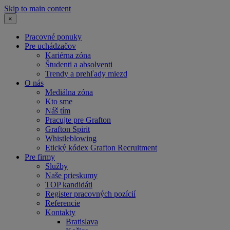
Skip to main content
×
Pracovné ponuky
Pre uchádzačov
Kariérna zóna
Študenti a absolventi
Trendy a prehľady miezd
O nás
Mediálna zóna
Kto sme
Náš tím
Pracujte pre Grafton
Grafton Spirit
Whistleblowing
Etický kódex Grafton Recruitment
Pre firmy
Služby
Naše prieskumy
TOP kandidáti
Register pracovných pozícií
Referencie
Kontakty
Bratislava