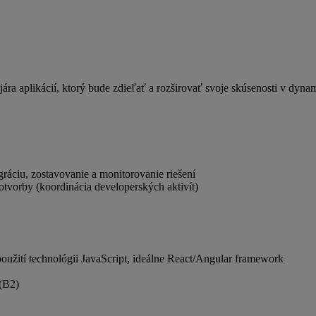
 aplikácií, ktorý bude zdieľať a rozširovať svoje skúsenosti v dyna
gráciu, zostavovanie a monitorovanie riešení
otvorby (koordinácia developerských aktivít)
použití technológii JavaScript, ideálne React/Angular framework
 (B2)