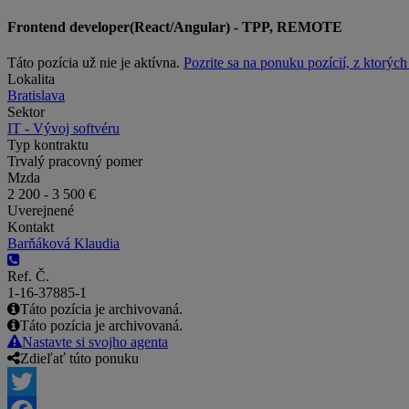
Frontend developer(React/Angular) - TPP, REMOTE
Táto pozícia už nie je aktívna.
Pozrite sa na ponuku pozícií, z ktorýc
Lokalita
Bratislava
Sektor
IT - Vývoj softvéru
Typ kontraktu
Trvalý pracovný pomer
Mzda
2 200 - 3 500 €
Uverejnené
Kontakt
Barňáková Klaudia
Ref. Č.
1-16-37885-1
Táto pozícia je archivovaná.
Táto pozícia je archivovaná.
Nastavte si svojho agenta
Zdieľať túto ponuku