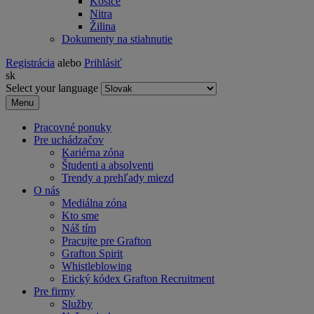
Košice
Nitra
Žilina
Dokumenty na stiahnutie
Registrácia
alebo
Prihlásiť
sk
Select your language
Menu
Pracovné ponuky
Pre uchádzačov
Kariérna zóna
Študenti a absolventi
Trendy a prehľady miezd
O nás
Mediálna zóna
Kto sme
Náš tím
Pracujte pre Grafton
Grafton Spirit
Whistleblowing
Etický kódex Grafton Recruitment
Pre firmy
Služby