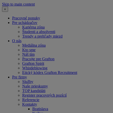
Skip to main content
×
Pracovné ponuky
Pre uchádzačov
Kariérna zóna
Študenti a absolventi
Trendy a prehľady miezd
O nás
Mediálna zóna
Kto sme
Náš tím
Pracujte pre Grafton
Grafton Spirit
Whistleblowing
Etický kódex Grafton Recruitment
Pre firmy
Služby
Naše prieskumy
TOP kandidáti
Register pracovných pozícií
Referencie
Kontakty
Bratislava