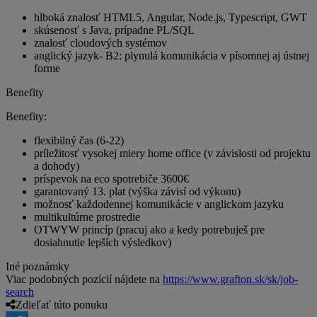
hlboká znalosť HTML5, Angular, Node.js, Typescript, GWT
skúsenosť s Java, prípadne PL/SQL
znalosť cloudových systémov
anglický jazyk- B2: plynulá komunikácia v písomnej aj ústnej
forme
Benefity
Benefity:
flexibilný čas (6-22)
príležitosť vysokej miery home office (v závislosti od projektu
a dohody)
príspevok na eco spotrebiče 3600€
garantovaný 13. plat (výška závisí od výkonu)
možnosť každodennej komunikácie v anglickom jazyku
multikultúrne prostredie
OTWYW princíp (pracuj ako a kedy potrebuješ pre
dosiahnutie lepších výsledkov)
Iné poznámky
Viac podobných pozícií nájdete na
https://www.grafton.sk/sk/job-
search
Zdieľať túto ponuku