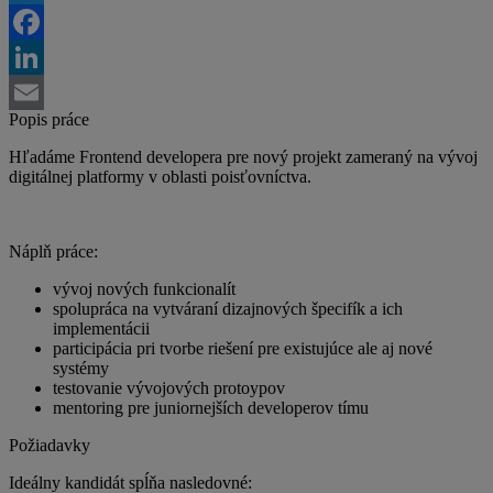
Twitter
Facebook
LinkedIn
Popis práce
Email
Hľadáme Frontend developera pre nový projekt zameraný na vývoj
digitálnej platformy v oblasti poisťovníctva.
Náplň práce:
vývoj nových funkcionalít
spolupráca na vytváraní dizajnových špecifík a ich
implementácii
participácia pri tvorbe riešení pre existujúce ale aj nové
systémy
testovanie vývojových protoypov
mentoring pre juniornejších developerov tímu
Požiadavky
Ideálny kandidát spĺňa nasledovné: