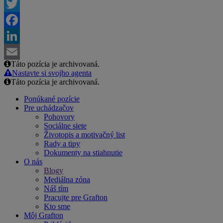
Twitter
Facebook
LinkedIn
Táto pozícia je archivovaná.
Email
Nastavte si svojho agenta
Táto pozícia je archivovaná.
Ponúkané pozície
Pre uchádzačov
Pohovory
Sociálne siete
Životopis a motivačný list
Rady a tipy
Dokumenty na stiahnutie
O nás
Blogy
Mediálna zóna
Náš tím
Pracujte pre Grafton
Kto sme
Môj Grafton