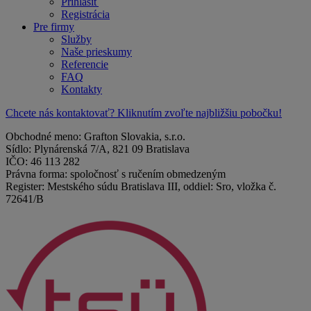
Prihlásiť
Registrácia
Pre firmy
Služby
Naše prieskumy
Referencie
FAQ
Kontakty
Chcete nás kontaktovať? Kliknutím zvoľte najbližšiu pobočku!
Obchodné meno: Grafton Slovakia, s.r.o.
Sídlo: Plynárenská 7/A, 821 09 Bratislava
IČO: 46 113 282
Právna forma: spoločnosť s ručením obmedzeným
Register: Mestského súdu Bratislava III, oddiel: Sro, vložka č.
72641/B