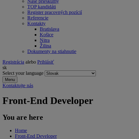
Naše prieskumy
TOP kandidáti
Register pracovných pozícií
Referencie
Kontakty
Bratislava
Košice
Nitra
Žilina
Dokumenty na stiahnutie
Registrácia
alebo
Prihlásiť
sk
Select your language
Menu
Kontaktujte nás
Front-End Developer
You are here
Home
Front-End Developer