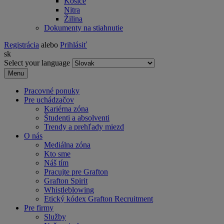
Košice
Nitra
Žilina
Dokumenty na stiahnutie
Registrácia
alebo
Prihlásiť
sk
Select your language
Menu
Pracovné ponuky
Pre uchádzačov
Kariérna zóna
Študenti a absolventi
Trendy a prehľady miezd
O nás
Mediálna zóna
Kto sme
Náš tím
Pracujte pre Grafton
Grafton Spirit
Whistleblowing
Etický kódex Grafton Recruitment
Pre firmy
Služby