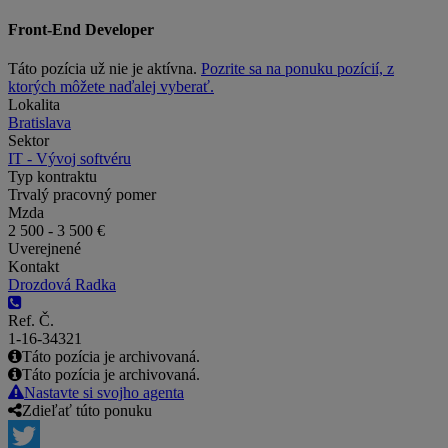
Front-End Developer
Táto pozícia už nie je aktívna.
Pozrite sa na ponuku pozícií, z
ktorých môžete naďalej vyberať.
Lokalita
Bratislava
Sektor
IT - Vývoj softvéru
Typ kontraktu
Trvalý pracovný pomer
Mzda
2 500 - 3 500 €
Uverejnené
Kontakt
Drozdová Radka
Ref. Č.
1-16-34321
Táto pozícia je archivovaná.
Táto pozícia je archivovaná.
Nastavte si svojho agenta
Zdieľať túto ponuku