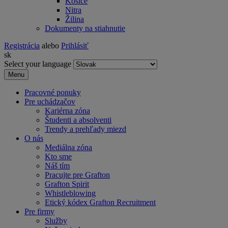
Košice
Nitra
Žilina
Dokumenty na stiahnutie
Registrácia
alebo
Prihlásiť
sk
Select your language
Menu
Pracovné ponuky
Pre uchádzačov
Kariérna zóna
Študenti a absolventi
Trendy a prehľady miezd
O nás
Mediálna zóna
Kto sme
Náš tím
Pracujte pre Grafton
Grafton Spirit
Whistleblowing
Etický kódex Grafton Recruitment
Pre firmy
Služby