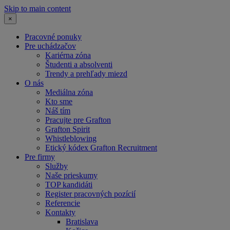
Skip to main content
×
Pracovné ponuky
Pre uchádzačov
Kariérna zóna
Študenti a absolventi
Trendy a prehľady miezd
O nás
Mediálna zóna
Kto sme
Náš tím
Pracujte pre Grafton
Grafton Spirit
Whistleblowing
Etický kódex Grafton Recruitment
Pre firmy
Služby
Naše prieskumy
TOP kandidáti
Register pracovných pozícií
Referencie
Kontakty
Bratislava