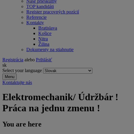
Naše prieskumy
TOP kandidáti
Register pracovných pozícií
Referencie
Kontakty
Bratislava
Košice
Nitra
Žilina
Dokumenty na stiahnutie
Registrácia
alebo
Prihlásiť
sk
Select your language
Menu
Kontaktujte nás
Elektromechanik/ Údržbár !
Práca na jednu zmenu !
You are here