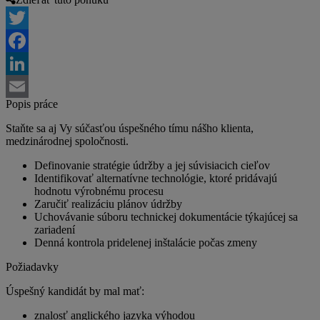
Twitter
Facebook
LinkedIn
Popis práce
Email
Staňte sa aj Vy súčasťou úspešného tímu nášho klienta,
medzinárodnej spoločnosti.
Definovanie stratégie údržby a jej súvisiacich cieľov
Identifikovať alternatívne technológie, ktoré pridávajú
hodnotu výrobnému procesu
Zaručiť realizáciu plánov údržby
Uchovávanie súboru technickej dokumentácie týkajúcej sa
zariadení
Denná kontrola pridelenej inštalácie počas zmeny
Požiadavky
Úspešný kandidát by mal mať:
znalosť anglického jazyka výhodou