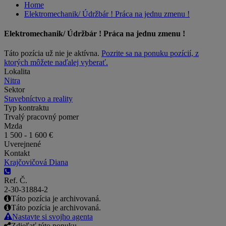
Home
Elektromechanik/ Údržbár ! Práca na jednu zmenu !
Elektromechanik/ Údržbár ! Práca na jednu zmenu !
Táto pozícia už nie je aktívna.
Pozrite sa na ponuku pozícií, z
ktorých môžete naďalej vyberať.
Lokalita
Nitra
Sektor
Stavebníctvo a reality
Typ kontraktu
Trvalý pracovný pomer
Mzda
1 500 - 1 600 €
Uverejnené
Kontakt
Krajčovičová Diana
Ref. Č.
2-30-31884-2
Táto pozícia je archivovaná.
Táto pozícia je archivovaná.
Nastavte si svojho agenta
Zdieľať túto ponuku