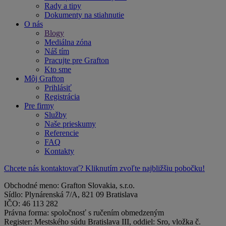
Rady a tipy
Dokumenty na stiahnutie
O nás
Blogy
Mediálna zóna
Náš tím
Pracujte pre Grafton
Kto sme
Môj Grafton
Prihlásiť
Registrácia
Pre firmy
Služby
Naše prieskumy
Referencie
FAQ
Kontakty
Chcete nás kontaktovať? Kliknutím zvoľte najbližšiu pobočku!
Obchodné meno: Grafton Slovakia, s.r.o.
Sídlo: Plynárenská 7/A, 821 09 Bratislava
IČO: 46 113 282
Právna forma: spoločnosť s ručením obmedzeným
Register: Mestského súdu Bratislava III, oddiel: Sro, vložka č.