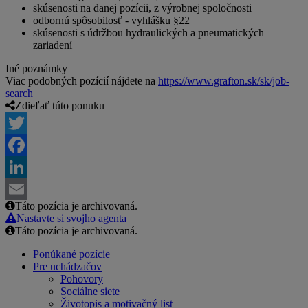
skúsenosti na danej pozícii, z výrobnej spoločnosti
odbornú spôsobilosť - vyhlášku §22
skúsenosti s údržbou hydraulických a pneumatických
zariadení
Iné poznámky
Viac podobných pozícií nájdete na
https://www.grafton.sk/sk/job-
search
Zdieľať túto ponuku
Twitter
Facebook
LinkedIn
Táto pozícia je archivovaná.
Email
Nastavte si svojho agenta
Táto pozícia je archivovaná.
Ponúkané pozície
Pre uchádzačov
Pohovory
Sociálne siete
Životopis a motivačný list