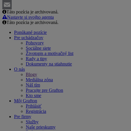
LinkedIn
Táto pozícia je archivovaná.
Email
Nastavte si svojho agenta
Táto pozícia je archivovaná.
Ponúkané pozície
Pre uchádzačov
Pohovory
Sociálne siete
Životopis a motivačný list
Rady a tipy
Dokumenty na stiahnutie
O nás
Blogy
Mediálna zóna
Náš tím
Pracujte pre Grafton
Kto sme
Môj Grafton
Prihlásiť
Registrácia
Pre firmy
Služby
Naše prieskumy