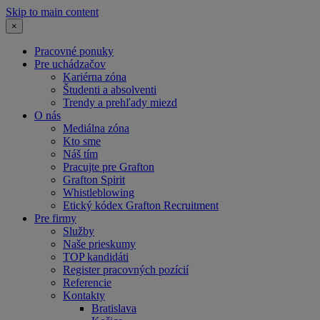
Skip to main content
×
Pracovné ponuky
Pre uchádzačov
Kariérna zóna
Študenti a absolventi
Trendy a prehľady miezd
O nás
Mediálna zóna
Kto sme
Náš tím
Pracujte pre Grafton
Grafton Spirit
Whistleblowing
Etický kódex Grafton Recruitment
Pre firmy
Služby
Naše prieskumy
TOP kandidáti
Register pracovných pozícií
Referencie
Kontakty
Bratislava