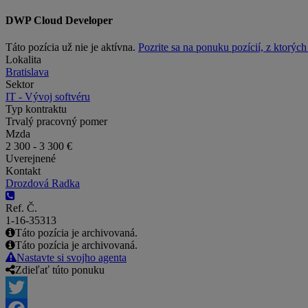
DWP Cloud Developer
Táto pozícia už nie je aktívna.
Pozrite sa na ponuku pozícií, z ktorýc
Lokalita
Bratislava
Sektor
IT - Vývoj softvéru
Typ kontraktu
Trvalý pracovný pomer
Mzda
2 300 - 3 300 €
Uverejnené
Kontakt
Drozdová Radka
Ref. Č.
1-16-35313
Táto pozícia je archivovaná.
Táto pozícia je archivovaná.
Nastavte si svojho agenta
Zdieľať túto ponuku