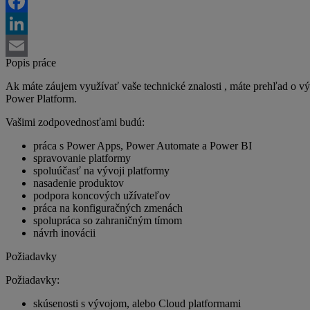
Twitter
Facebook
LinkedIn
Popis práce
Email
Ak máte záujem využívať vaše technické znalosti , máte prehľad o výv
Power Platform.
Vašimi zodpovednosťami budú:
práca s Power Apps, Power Automate a Power BI
spravovanie platformy
spoluúčasť na vývoji platformy
nasadenie produktov
podpora koncových užívateľov
práca na konfiguračných zmenách
spolupráca so zahraničným tímom
návrh inovácii
Požiadavky
Požiadavky:
skúsenosti s vývojom, alebo Cloud platformami