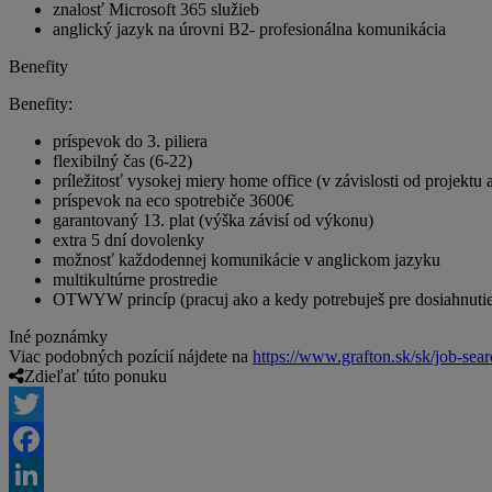
znalosť Microsoft 365 služieb
anglický jazyk na úrovni B2- profesionálna komunikácia
Benefity
Benefity:
príspevok do 3. piliera
flexibilný čas (6-22)
príležitosť vysokej miery home office (v závislosti od projektu
príspevok na eco spotrebiče 3600€
garantovaný 13. plat (výška závisí od výkonu)
extra 5 dní dovolenky
možnosť každodennej komunikácie v anglickom jazyku
multikultúrne prostredie
OTWYW princíp (pracuj ako a kedy potrebuješ pre dosiahnutie
Iné poznámky
Viac podobných pozícií nájdete na
https://www.grafton.sk/sk/job-sea
Zdieľať túto ponuku
Twitter
Facebook