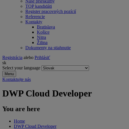
Naše prieskumy
TOP kandidáti
Register pracovných pozícií
Referencie
Kontakty
Bratislava
Košice
Nitra
Žilina
Dokumenty na stiahnutie
Registrácia
alebo
Prihlásiť
sk
Select your language
Menu
Kontaktujte nás
DWP Cloud Developer
You are here
Home
DWP Cloud Developer