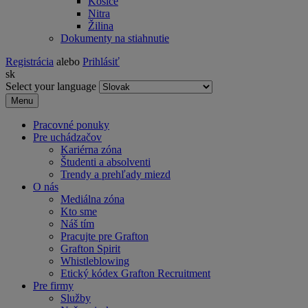
Košice
Nitra
Žilina
Dokumenty na stiahnutie
Registrácia
alebo
Prihlásiť
sk
Select your language
Menu
Pracovné ponuky
Pre uchádzačov
Kariérna zóna
Študenti a absolventi
Trendy a prehľady miezd
O nás
Mediálna zóna
Kto sme
Náš tím
Pracujte pre Grafton
Grafton Spirit
Whistleblowing
Etický kódex Grafton Recruitment
Pre firmy
Služby