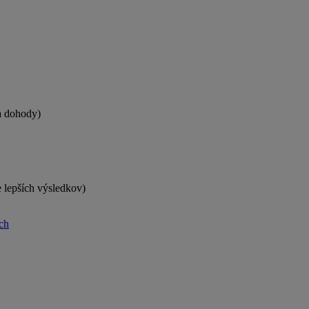
 a dohody)
 lepších výsledkov)
rch