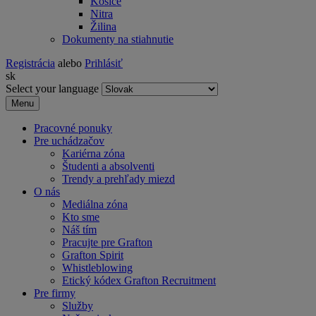
Košice
Nitra
Žilina
Dokumenty na stiahnutie
Registrácia
alebo
Prihlásiť
sk
Select your language
Menu
Pracovné ponuky
Pre uchádzačov
Kariérna zóna
Študenti a absolventi
Trendy a prehľady miezd
O nás
Mediálna zóna
Kto sme
Náš tím
Pracujte pre Grafton
Grafton Spirit
Whistleblowing
Etický kódex Grafton Recruitment
Pre firmy
Služby