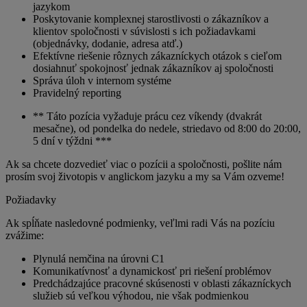
jazykom
Poskytovanie komplexnej starostlivosti o zákazníkov a
klientov spoločnosti v súvislosti s ich požiadavkami
(objednávky, dodanie, adresa atď.)
Efektívne riešenie rôznych zákazníckych otázok s cieľom
dosiahnuť spokojnosť jednak zákazníkov aj spoločnosti
Správa úloh v internom systéme
Pravidelný reporting
** Táto pozícia vyžaduje prácu cez víkendy (dvakrát
mesačne), od pondelka do nedele, striedavo od 8:00 do 20:00,
5 dní v týždni ***
Ak sa chcete dozvedieť viac o pozícii a spoločnosti, pošlite nám
prosím svoj životopis v anglickom jazyku a my sa Vám ozveme!
Požiadavky
Ak spĺňate nasledovné podmienky, veľlmi radi Vás na pozíciu
zvážime:
Plynulá nemčina na úrovni C1
Komunikatívnosť a dynamickosť pri riešení problémov
Predchádzajúce pracovné skúsenosti v oblasti zákazníckych
služieb sú veľkou výhodou, nie však podmienkou