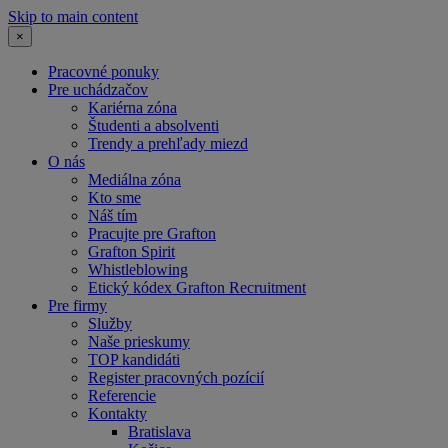
Skip to main content
×
Pracovné ponuky
Pre uchádzačov
Kariérna zóna
Študenti a absolventi
Trendy a prehľady miezd
O nás
Mediálna zóna
Kto sme
Náš tím
Pracujte pre Grafton
Grafton Spirit
Whistleblowing
Etický kódex Grafton Recruitment
Pre firmy
Služby
Naše prieskumy
TOP kandidáti
Register pracovných pozícií
Referencie
Kontakty
Bratislava