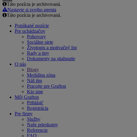
Táto pozícia je archivovaná.
Email
Nastavte si svojho agenta
Táto pozícia je archivovaná.
Ponúkané pozície
Pre uchádzačov
Pohovory
Sociálne siete
Životopis a motivačný list
Rady a tipy
Dokumenty na stiahnutie
O nás
Blogy
Mediálna zóna
Náš tím
Pracujte pre Grafton
Kto sme
Môj Grafton
Prihlásiť
Registrácia
Pre firmy
Služby
Naše prieskumy
Referencie
FAQ