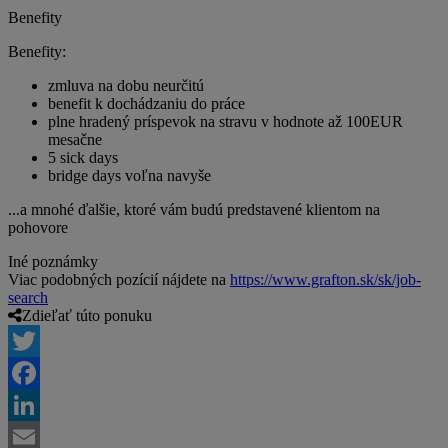
Benefity
Benefity:
zmluva na dobu neurčitú
benefit k dochádzaniu do práce
plne hradený príspevok na stravu v hodnote až 100EUR
mesačne
5 sick days
bridge days voľna navyše
...a mnohé ďalšie, ktoré vám budú predstavené klientom na
pohovore
Iné poznámky
Viac podobných pozícií nájdete na
https://www.grafton.sk/sk/job-
search
Zdieľať túto ponuku
Twitter
Facebook
LinkedIn