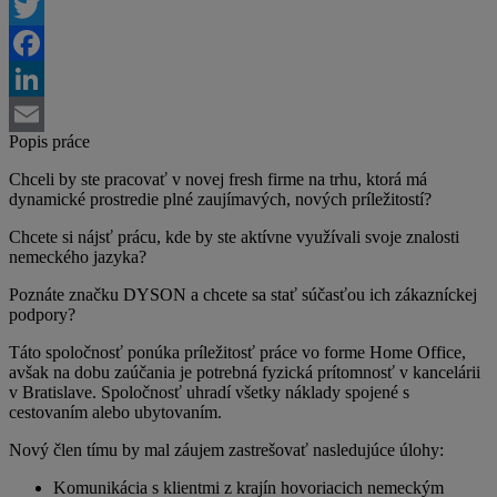
Twitter
Facebook
LinkedIn
Popis práce
Email
Chceli by ste pracovať v novej fresh firme na trhu, ktorá má
dynamické prostredie plné zaujímavých, nových príležitostí?
Chcete si nájsť prácu, kde by ste aktívne využívali svoje znalosti
nemeckého jazyka?
Poznáte značku DYSON a chcete sa stať súčasťou ich zákazníckej
podpory?
Táto spoločnosť ponúka príležitosť práce vo forme Home Office,
avšak na dobu zaúčania je potrebná fyzická prítomnosť v kancelárii
v Bratislave. Spoločnosť uhradí všetky náklady spojené s
cestovaním alebo ubytovaním.
Nový člen tímu by mal záujem zastrešovať nasledujúce úlohy:
Komunikácia s klientmi z krajín hovoriacich nemeckým