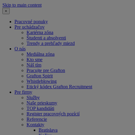
Skip to main content
×
Pracovné ponuky
Pre uchádzačov
Kariérna zóna
Študenti a absolventi
Trendy a prehľady miezd
O nás
Mediálna zóna
Kto sme
Náš tím
Pracujte pre Grafton
Grafton Spirit
Whistleblowing
Etický kódex Grafton Recruitment
Pre firmy
Služby
Naše prieskumy
TOP kandidáti
Register pracovných pozícií
Referencie
Kontakty
Bratislava