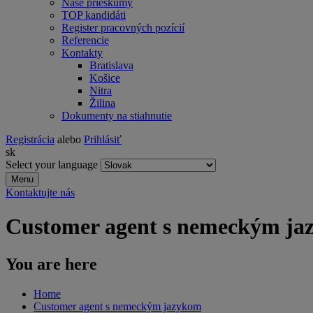
Naše prieskumy
TOP kandidáti
Register pracovných pozícií
Referencie
Kontakty
Bratislava
Košice
Nitra
Žilina
Dokumenty na stiahnutie
Registrácia
alebo
Prihlásiť
sk
Select your language
Menu
Kontaktujte nás
Customer agent s nemeckým j
You are here
Home
Customer agent s nemeckým jazykom