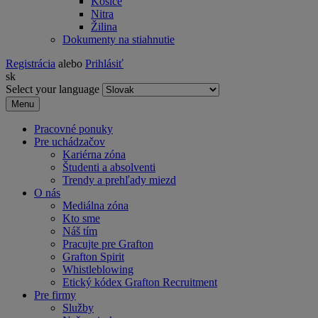
Košice
Nitra
Žilina
Dokumenty na stiahnutie
Registrácia
alebo
Prihlásiť
sk
Select your language
Menu
Pracovné ponuky
Pre uchádzačov
Kariérna zóna
Študenti a absolventi
Trendy a prehľady miezd
O nás
Mediálna zóna
Kto sme
Náš tím
Pracujte pre Grafton
Grafton Spirit
Whistleblowing
Etický kódex Grafton Recruitment
Pre firmy
Služby