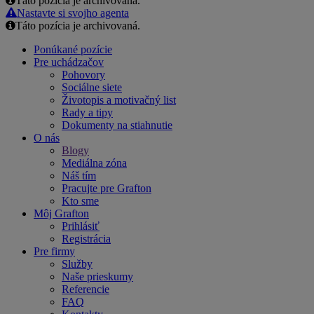
Táto pozícia je archivovaná.
Email
Nastavte si svojho agenta
Táto pozícia je archivovaná.
Ponúkané pozície
Pre uchádzačov
Pohovory
Sociálne siete
Životopis a motivačný list
Rady a tipy
Dokumenty na stiahnutie
O nás
Blogy
Mediálna zóna
Náš tím
Pracujte pre Grafton
Kto sme
Môj Grafton
Prihlásiť
Registrácia
Pre firmy
Služby
Naše prieskumy
Referencie
FAQ