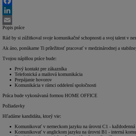
Twitter
Facebook
LinkedIn
Popis práce
Email
Rád by si zúžitkoval svoje komunikačné schopnosti a svoj talent v 
Ak áno, ponúkame Ti príležitosť pracovať v medzinárodnej a stabilne
Tvojou náplňou práce bude:
Prvý kontakt pre zákazníka
Telefonická a mailová komunikácia
Prepájanie hovorov
Komunikácia v rámci oddelení spoločnosti
Práca bude vykonávaná formou HOME OFFICE
Požiadavky
Hľadáme kandidáta, ktorý vie:
Komunikovať v nemeckom jazyku na úrovni C1 - každodenná 
Komunikovať v anglickom jazyku na úrovni B1 - interná komu