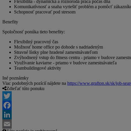
Flexibilita - dynamická a rôznorodá práca počas dňa
Komunikatívnosť a snaha vyriešiť problém a pomôcť zákazník
Schopnosť pracovať pod stresom
Benefity
Spoločnosť ponúka tieto benefity:
Flexibilný pracovný čas
Možnosť home office po dohode s nadriadeným
Stravné lístky plne hradené zamestnávateľom
Zvýhodnený vstup do fitness centra - priamo v budove zamest
Využívanie kaviarne - priamo v budove zamestnávateľa
Teambuildingové aktivity
Iné poznámky
Viac podobných pozícií nájdete na
https://www.grafton.sk/sk/job-sea
Zdieľať túto ponuku
Twitter
Facebook
LinkedIn