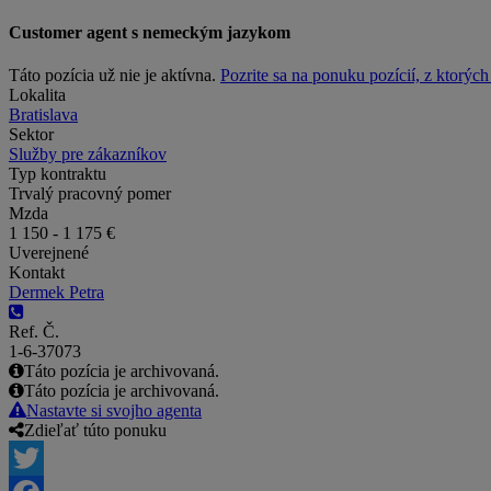
Customer agent s nemeckým jazykom
Táto pozícia už nie je aktívna.
Pozrite sa na ponuku pozícií, z ktorýc
Lokalita
Bratislava
Sektor
Služby pre zákazníkov
Typ kontraktu
Trvalý pracovný pomer
Mzda
1 150 - 1 175 €
Uverejnené
Kontakt
Dermek Petra
Ref. Č.
1-6-37073
Táto pozícia je archivovaná.
Táto pozícia je archivovaná.
Nastavte si svojho agenta
Zdieľať túto ponuku