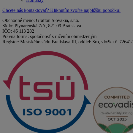
Kontakty
Chcete nás kontaktovať? Kliknutím zvoľte najbližšiu pobočku!
Obchodné meno: Grafton Slovakia, s.r.o.
Sídlo: Plynárenská 7/A, 821 09 Bratislava
IČO: 46 113 282
Právna forma: spoločnosť s ručením obmedzeným
Register: Mestského súdu Bratislava III, oddiel: Sro, vložka č. 72641