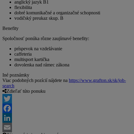
anglický jazyk B1
flexibilita
dobré komunikačné a organizačné schopnosti
vodičský preukaz skup. B
Benefity
Spoločnosť ponúka rôzne zaujímavé benefity:
príspevok na vzdelávanie
caffeteria
multisport kartička
dovolenka nad rámec zákona
Iné poznámky
Viac podobných pozícií nájdete na
https://www.grafton.sk/sk/job-
search
Zdieľať túto ponuku
Twitter
Facebook
LinkedIn