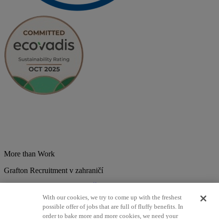
More than Work
Grafton Recruitment v zahraničí
Belgium
Brazília
Bulharsko
Česká republika
Chorvátsko
Dánsko
Estonsko
Francúzsko
Holandsko
India
Kolumbia
Litva
Lotyšsko
With our cookies, we try to come up with the freshest
Maďarsko
Mexiko
Nemecko
Nórsko
Poľsko
Portugalsko
possible offer of jobs that are full of fluffy benefits. In
Rumunsko
Slovensko
Španielsko
Srbsko
Švajčiarsko
Taliansko
order to bake more and more cookies, we need your