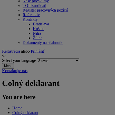
Naše prieskumy
TOP kandidáti
Register pracovných pozícií
Referencie
Kontakty
Bratislava
Košice
Nitra
Žilina
Dokumenty na stiahnutie
Registrácia
alebo
Prihlásiť
sk
Select your language
Menu
Kontaktujte nás
Colný deklarant
You are here
Home
Colný deklarant