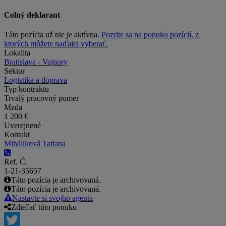
Colný deklarant
Táto pozícia už nie je aktívna.
Pozrite sa na ponuku pozícií, z
ktorých môžete naďalej vyberať.
Lokalita
Bratislava - Vajnory
Sektor
Logistika a doprava
Typ kontraktu
Trvalý pracovný pomer
Mzda
1 200 €
Uverejnené
Kontakt
Miháliková Tatiana
Ref. Č.
1-21-35657
Táto pozícia je archivovaná.
Táto pozícia je archivovaná.
Nastavte si svojho agenta
Zdieľať túto ponuku