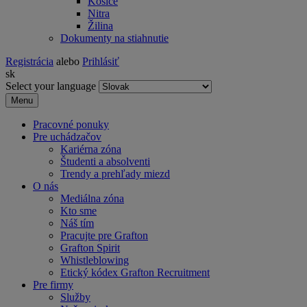
Košice
Nitra
Žilina
Dokumenty na stiahnutie
Registrácia
alebo
Prihlásiť
sk
Select your language
Menu
Pracovné ponuky
Pre uchádzačov
Kariérna zóna
Študenti a absolventi
Trendy a prehľady miezd
O nás
Mediálna zóna
Kto sme
Náš tím
Pracujte pre Grafton
Grafton Spirit
Whistleblowing
Etický kódex Grafton Recruitment
Pre firmy
Služby