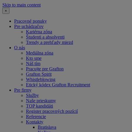
Skip to main content
×
Pracovné ponuky
Pre uchádzačov
Kariérna zóna
Študenti a absolventi
Trendy a prehľady miezd
O nás
Mediálna zóna
Kto sme
Náš tím
Pracujte pre Grafton
Grafton Spirit
Whistleblowing
Etický kódex Grafton Recruitment
Pre firmy
Služby
Naše prieskumy
TOP kandidáti
Register pracovných pozícií
Referencie
Kontakty
Bratislava