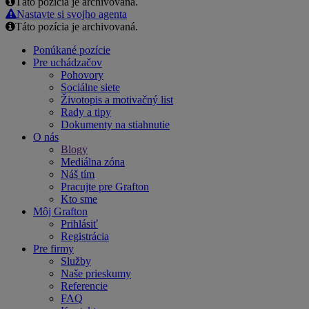
Táto pozícia je archivovaná.
Email
Nastavte si svojho agenta
Táto pozícia je archivovaná.
Ponúkané pozície
Pre uchádzačov
Pohovory
Sociálne siete
Životopis a motivačný list
Rady a tipy
Dokumenty na stiahnutie
O nás
Blogy
Mediálna zóna
Náš tím
Pracujte pre Grafton
Kto sme
Môj Grafton
Prihlásiť
Registrácia
Pre firmy
Služby
Naše prieskumy
Referencie
FAQ