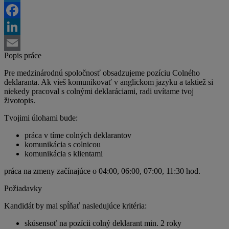
Twitter
Facebook
LinkedIn
Popis práce
Email
Pre medzinárodnú spoločnosť obsadzujeme pozíciu Colného
deklaranta. Ak vieš komunikovať v anglickom jazyku a taktiež si
niekedy pracoval s colnými deklaráciami, radi uvítame tvoj
životopis.
Tvojimi úlohami bude:
práca v tíme colných deklarantov
komunikácia s colnicou
komunikácia s klientami
práca na zmeny začínajúce o 04:00, 06:00, 07:00, 11:30 hod.
Požiadavky
Kandidát by mal spĺňať nasledujúce kritéria:
skúsensoť na pozícii colný deklarant min. 2 roky