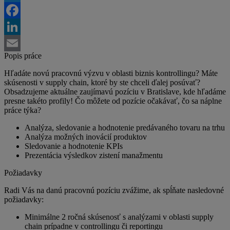
Twitter
Facebook
LinkedIn
Popis práce
Email
Hľadáte novú pracovnú výzvu v oblasti biznis kontrollingu? Máte
skúsenosti v supply chain, ktoré by ste chceli ďalej posúvať?
Obsadzujeme aktuálne zaujímavú pozíciu v Bratislave, kde hľadáme
presne takéto profily! Čo môžete od pozície očakávať, čo sa náplne
práce týka?
Analýza, sledovanie a hodnotenie predávaného tovaru na trhu
Analýza možných inovácií produktov
Sledovanie a hodnotenie KPIs
Prezentácia výsledkov zistení manažmentu
Požiadavky
Radi Vás na danú pracovnú pozíciu zvážime, ak spĺňate nasledovné
požiadavky:
Minimálne 2 ročná skúsenosť s analýzami v oblasti supply
chain prípadne v controllingu či reportingu