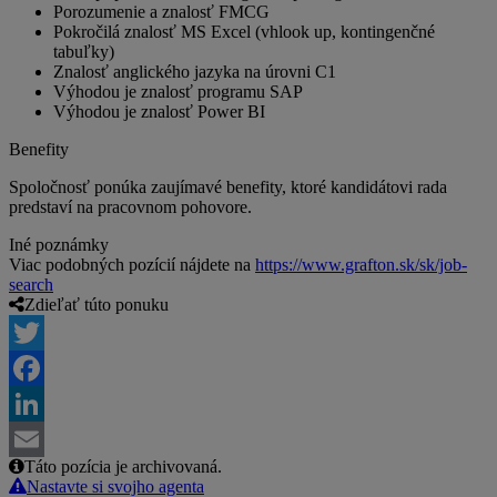
Porozumenie a znalosť FMCG
Pokročilá znalosť MS Excel (vhlook up, kontingenčné
tabuľky)
Znalosť anglického jazyka na úrovni C1
Výhodou je znalosť programu SAP
Výhodou je znalosť Power BI
Benefity
Spoločnosť ponúka zaujímavé benefity, ktoré kandidátovi rada
predstaví na pracovnom pohovore.
Iné poznámky
Viac podobných pozícií nájdete na
https://www.grafton.sk/sk/job-
search
Zdieľať túto ponuku
Twitter
Facebook
LinkedIn
Táto pozícia je archivovaná.
Email
Nastavte si svojho agenta