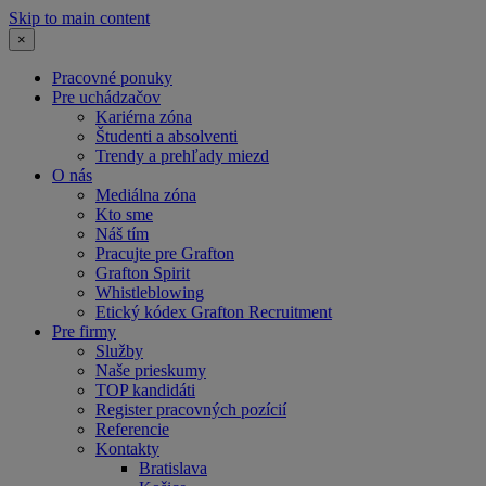
Skip to main content
×
Pracovné ponuky
Pre uchádzačov
Kariérna zóna
Študenti a absolventi
Trendy a prehľady miezd
O nás
Mediálna zóna
Kto sme
Náš tím
Pracujte pre Grafton
Grafton Spirit
Whistleblowing
Etický kódex Grafton Recruitment
Pre firmy
Služby
Naše prieskumy
TOP kandidáti
Register pracovných pozícií
Referencie
Kontakty
Bratislava