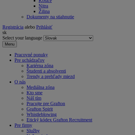
Košice
Nitra
Žilina
Dokumenty na stiahnutie
Registrácia
alebo
Prihlásiť
sk
Select your language
Menu
Pracovné ponuky
Pre uchádzačov
Kariérna zóna
Študenti a absolventi
Trendy a prehľady miezd
O nás
Mediálna zóna
Kto sme
Náš tím
Pracujte pre Grafton
Grafton Spirit
Whistleblowing
Etický kódex Grafton Recruitment
Pre firmy
Služby