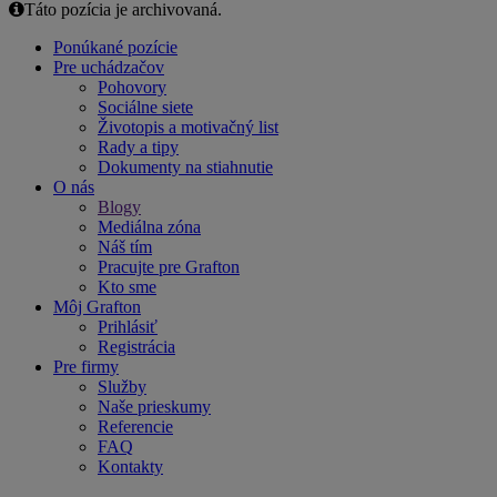
Táto pozícia je archivovaná.
Ponúkané pozície
Pre uchádzačov
Pohovory
Sociálne siete
Životopis a motivačný list
Rady a tipy
Dokumenty na stiahnutie
O nás
Blogy
Mediálna zóna
Náš tím
Pracujte pre Grafton
Kto sme
Môj Grafton
Prihlásiť
Registrácia
Pre firmy
Služby
Naše prieskumy
Referencie
FAQ
Kontakty