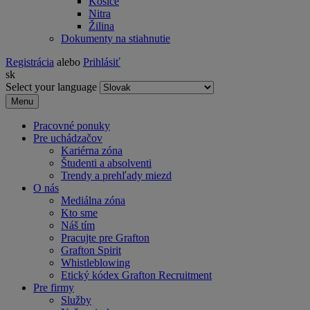
Košice
Nitra
Žilina
Dokumenty na stiahnutie
Registrácia
alebo
Prihlásiť
sk
Select your language
Menu
Pracovné ponuky
Pre uchádzačov
Kariérna zóna
Študenti a absolventi
Trendy a prehľady miezd
O nás
Mediálna zóna
Kto sme
Náš tím
Pracujte pre Grafton
Grafton Spirit
Whistleblowing
Etický kódex Grafton Recruitment
Pre firmy
Služby