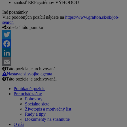
znalosť ERP systémov VÝHODOU
Iné poznámky
Viac podobných pozícií nájdete na
https://www.grafton.sk/sk/job-
search
Zdieľať túto ponuku
Twitter
Facebook
LinkedIn
Táto pozícia je archivovaná.
Email
Nastavte si svojho agenta
Táto pozícia je archivovaná.
Ponúkané pozície
Pre uchádzačov
Pohovory
Sociálne siete
Životopis a motivačný list
Rady a tipy
Dokumenty na stiahnutie
O nás