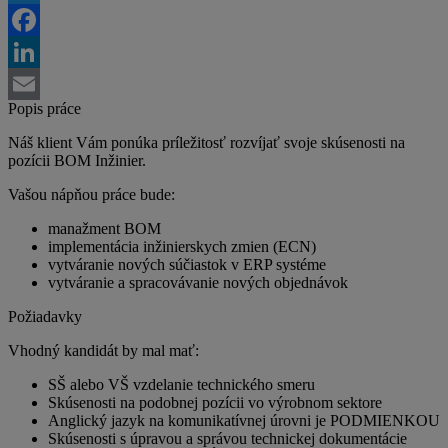
Twitter
Facebook
LinkedIn
Popis práce
Email
Náš klient Vám ponúka príležitosť rozvíjať svoje skúsenosti na
pozícii BOM Inžinier.
Vašou nápňou práce bude:
manažment BOM
implementácia inžinierskych zmien (ECN)
vytváranie nových súčiastok v ERP systéme
vytváranie a spracovávanie nových objednávok
Požiadavky
Vhodný kandidát by mal mať:
SŠ alebo VŠ vzdelanie technického smeru
Skúsenosti na podobnej pozícii vo výrobnom sektore
Anglický jazyk na komunikatívnej úrovni je PODMIENKOU
Skúsenosti s úpravou a správou technickej dokumentácie