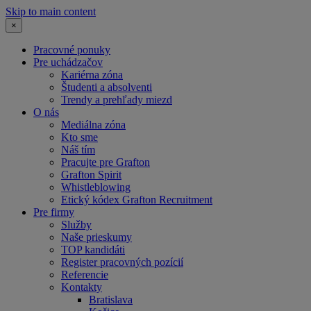
Skip to main content
×
Pracovné ponuky
Pre uchádzačov
Kariérna zóna
Študenti a absolventi
Trendy a prehľady miezd
O nás
Mediálna zóna
Kto sme
Náš tím
Pracujte pre Grafton
Grafton Spirit
Whistleblowing
Etický kódex Grafton Recruitment
Pre firmy
Služby
Naše prieskumy
TOP kandidáti
Register pracovných pozícií
Referencie
Kontakty
Bratislava