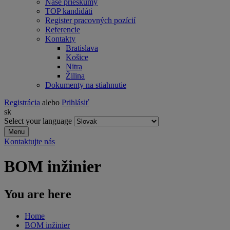
Naše prieskumy
TOP kandidáti
Register pracovných pozícií
Referencie
Kontakty
Bratislava
Košice
Nitra
Žilina
Dokumenty na stiahnutie
Registrácia
alebo
Prihlásiť
sk
Select your language
Menu
Kontaktujte nás
BOM inžinier
You are here
Home
BOM inžinier