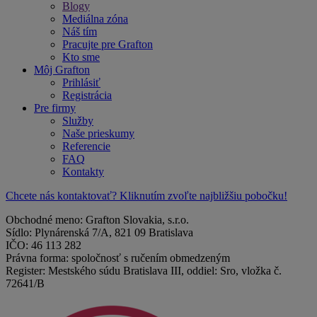
Blogy
Mediálna zóna
Náš tím
Pracujte pre Grafton
Kto sme
Môj Grafton
Prihlásiť
Registrácia
Pre firmy
Služby
Naše prieskumy
Referencie
FAQ
Kontakty
Chcete nás kontaktovať? Kliknutím zvoľte najbližšiu pobočku!
Obchodné meno: Grafton Slovakia, s.r.o.
Sídlo: Plynárenská 7/A, 821 09 Bratislava
IČO: 46 113 282
Právna forma: spoločnosť s ručením obmedzeným
Register: Mestského súdu Bratislava III, oddiel: Sro, vložka č.
72641/B