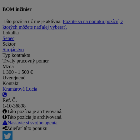
BOM inžinier
Táto pozícia už nie je aktívna.
Pozrite sa na ponuku pozícií, z
ktorých môžete naďalej vyberať.
Lokalita
Senec
Sektor
Strojárstvo
Typ kontraktu
Trvalý pracovný pomer
Mzda
1 300 - 1 500 €
Uverejnené
Kontakt
Kramárová Lucia
Ref. Č.
1-10-36898
Táto pozícia je archivovaná.
Táto pozícia je archivovaná.
Nastavte si svojho agenta
Zdieľať túto ponuku