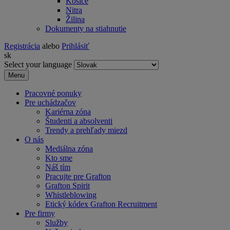
Košice
Nitra
Žilina
Dokumenty na stiahnutie
Registrácia
alebo
Prihlásiť
sk
Select your language
Menu
Pracovné ponuky
Pre uchádzačov
Kariérna zóna
Študenti a absolventi
Trendy a prehľady miezd
O nás
Mediálna zóna
Kto sme
Náš tím
Pracujte pre Grafton
Grafton Spirit
Whistleblowing
Etický kódex Grafton Recruitment
Pre firmy
Služby