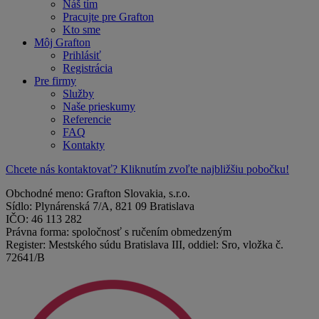
Náš tím
Pracujte pre Grafton
Kto sme
Môj Grafton
Prihlásiť
Registrácia
Pre firmy
Služby
Naše prieskumy
Referencie
FAQ
Kontakty
Chcete nás kontaktovať? Kliknutím zvoľte najbližšiu pobočku!
Obchodné meno: Grafton Slovakia, s.r.o.
Sídlo: Plynárenská 7/A, 821 09 Bratislava
IČO: 46 113 282
Právna forma: spoločnosť s ručením obmedzeným
Register: Mestského súdu Bratislava III, oddiel: Sro, vložka č.
72641/B