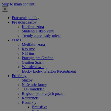
Skip to main content
×
Pracovné ponuky
Pre uchádzačov
Kariérna zóna
Študenti a absolventi
Trendy a prehľady miezd
O nás
Mediálna zóna
Kto sme
Náš tím
Pracujte pre Grafton
Grafton Spirit
Whistleblowing
Etický kódex Grafton Recruitment
Pre firmy
Služby
Naše prieskumy
TOP kandidáti
Register pracovných pozícií
Referencie
Kontakty
Bratislava