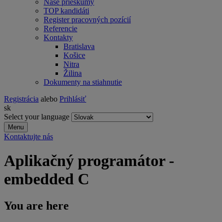
Naše prieskumy
TOP kandidáti
Register pracovných pozícií
Referencie
Kontakty
Bratislava
Košice
Nitra
Žilina
Dokumenty na stiahnutie
Registrácia
alebo
Prihlásiť
sk
Select your language
Menu
Kontaktujte nás
Aplikačný programátor -
embedded C
You are here