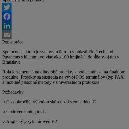
Twitter
Facebook
LinkedIn
Popis práce
Email
Spoločnosť, ktorá je svetovým lídrom v oblasti FineTech and
Payments s klientmi vo viac ako 100 krajinách dopĺňa svoj tím v
Bratislave.
Rola je zameraná na dlhodobé projekty s podielaním sa na finálnom
produkte. Projekty sa sústredia na vývoj POS terminálov (typ PAX)
a mobilné platobné metódy v univerzálnom protokole.
Požiadavky
○ C - pokročilý; výhodou skúsenosti s embedded C
○ CodeVersioning tools
○ Anglický jazyk - úroveň B2