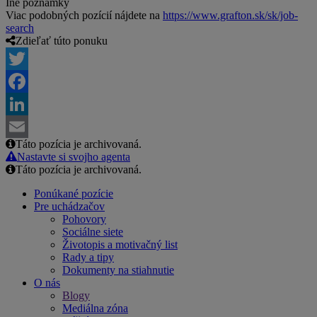
Iné poznámky
Viac podobných pozícií nájdete na
https://www.grafton.sk/sk/job-
search
Zdieľať túto ponuku
Twitter
Facebook
LinkedIn
Táto pozícia je archivovaná.
Email
Nastavte si svojho agenta
Táto pozícia je archivovaná.
Ponúkané pozície
Pre uchádzačov
Pohovory
Sociálne siete
Životopis a motivačný list
Rady a tipy
Dokumenty na stiahnutie
O nás
Blogy
Mediálna zóna