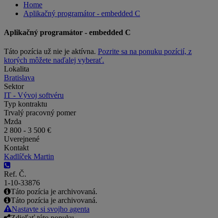
Home
Aplikačný programátor - embedded C
Aplikačný programátor - embedded C
Táto pozícia už nie je aktívna.
Pozrite sa na ponuku pozícií, z
ktorých môžete naďalej vyberať.
Lokalita
Bratislava
Sektor
IT - Vývoj softvéru
Typ kontraktu
Trvalý pracovný pomer
Mzda
2 800 - 3 500 €
Uverejnené
Kontakt
Kadlíček Martin
Ref. Č.
1-10-33876
Táto pozícia je archivovaná.
Táto pozícia je archivovaná.
Nastavte si svojho agenta
Zdieľať túto ponuku