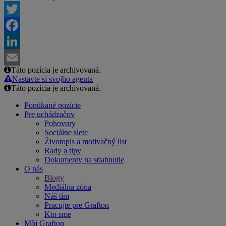
Twitter
Facebook
LinkedIn
Táto pozícia je archivovaná.
Email
Nastavte si svojho agenta
Táto pozícia je archivovaná.
Ponúkané pozície
Pre uchádzačov
Pohovory
Sociálne siete
Životopis a motivačný list
Rady a tipy
Dokumenty na stiahnutie
O nás
Blogy
Mediálna zóna
Náš tím
Pracujte pre Grafton
Kto sme
Môj Grafton