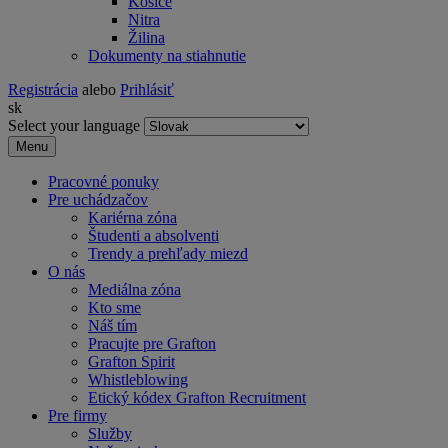
Košice
Nitra
Žilina
Dokumenty na stiahnutie
Registrácia
alebo
Prihlásiť
sk
Select your language
Menu
Pracovné ponuky
Pre uchádzačov
Kariérna zóna
Študenti a absolventi
Trendy a prehľady miezd
O nás
Mediálna zóna
Kto sme
Náš tím
Pracujte pre Grafton
Grafton Spirit
Whistleblowing
Etický kódex Grafton Recruitment
Pre firmy
Služby