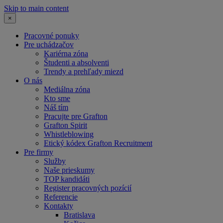
Skip to main content
×
Pracovné ponuky
Pre uchádzačov
Kariérna zóna
Študenti a absolventi
Trendy a prehľady miezd
O nás
Mediálna zóna
Kto sme
Náš tím
Pracujte pre Grafton
Grafton Spirit
Whistleblowing
Etický kódex Grafton Recruitment
Pre firmy
Služby
Naše prieskumy
TOP kandidáti
Register pracovných pozícií
Referencie
Kontakty
Bratislava