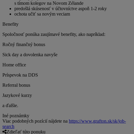
s tímom kolegov na Novom Zélande
predošlá skúsenosť v účtovníctve aspoň 1-2 roky
ochota učiť sa novým veciam
Benefity
Spoločnosť ponúka zaujímavé benefity, ako napríklad:
Ročný finančný bonus
Sick day a dovolenka navyše
Home office
Príspevok na DDS
Referral bonus
Jazykové kurzy
a ďalšie.
Iné poznámky
Viac podobných pozícií nájdete na
https://www.grafton.sk/sk/job-
search
Zdieľať túto ponuku