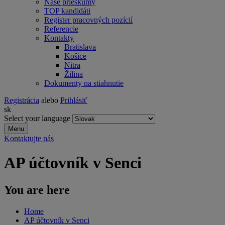
Naše prieskumy
TOP kandidáti
Register pracovných pozícií
Referencie
Kontakty
Bratislava
Košice
Nitra
Žilina
Dokumenty na stiahnutie
Registrácia
alebo
Prihlásiť
sk
Select your language
Menu
Kontaktujte nás
AP účtovník v Senci
You are here
Home
AP účtovník v Senci