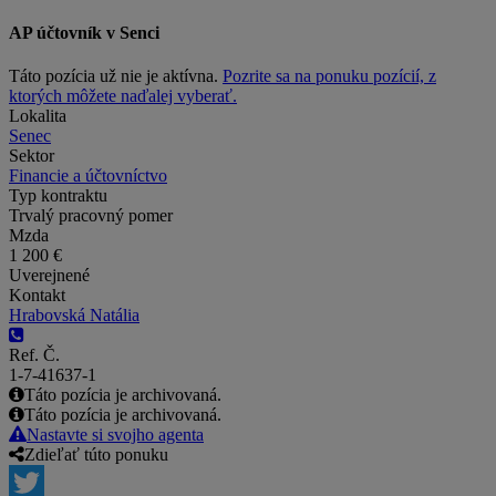
AP účtovník v Senci
Táto pozícia už nie je aktívna.
Pozrite sa na ponuku pozícií, z
ktorých môžete naďalej vyberať.
Lokalita
Senec
Sektor
Financie a účtovníctvo
Typ kontraktu
Trvalý pracovný pomer
Mzda
1 200 €
Uverejnené
Kontakt
Hrabovská Natália
Ref. Č.
1-7-41637-1
Táto pozícia je archivovaná.
Táto pozícia je archivovaná.
Nastavte si svojho agenta
Zdieľať túto ponuku