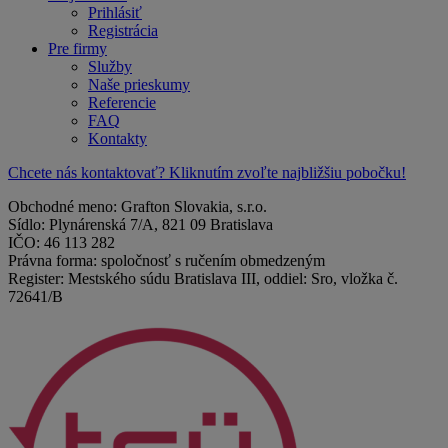
Prihlásiť
Registrácia
Pre firmy
Služby
Naše prieskumy
Referencie
FAQ
Kontakty
Chcete nás kontaktovať? Kliknutím zvoľte najbližšiu pobočku!
Obchodné meno: Grafton Slovakia, s.r.o.
Sídlo: Plynárenská 7/A, 821 09 Bratislava
IČO: 46 113 282
Právna forma: spoločnosť s ručením obmedzeným
Register: Mestského súdu Bratislava III, oddiel: Sro, vložka č.
72641/B