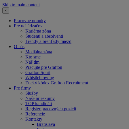
Skip to main content
×
Pracovné ponuky
Pre uchádzačov
Kariérna zóna
Študenti a absolventi
Trendy a prehľady miezd
O nás
Mediálna zóna
Kto sme
Náš tím
Pracujte pre Grafton
Grafton Spirit
Whistleblowing
Etický kódex Grafton Recruitment
Pre firmy
Služby
Naše prieskumy
TOP kandidáti
Register pracovných pozícií
Referencie
Kontakty
Bratislava