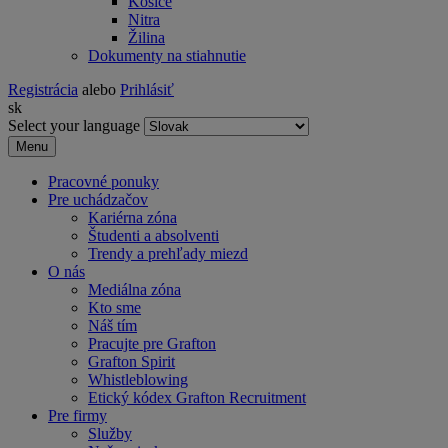
Košice
Nitra
Žilina
Dokumenty na stiahnutie
Registrácia
alebo
Prihlásiť
sk
Select your language
Menu
Pracovné ponuky
Pre uchádzačov
Kariérna zóna
Študenti a absolventi
Trendy a prehľady miezd
O nás
Mediálna zóna
Kto sme
Náš tím
Pracujte pre Grafton
Grafton Spirit
Whistleblowing
Etický kódex Grafton Recruitment
Pre firmy
Služby