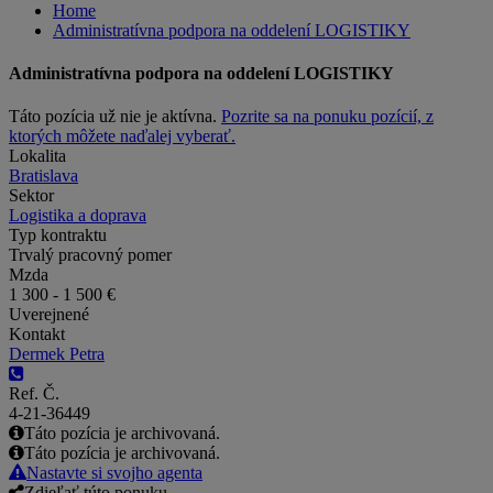
Home
Administratívna podpora na oddelení LOGISTIKY
Administratívna podpora na oddelení LOGISTIKY
Táto pozícia už nie je aktívna.
Pozrite sa na ponuku pozícií, z
ktorých môžete naďalej vyberať.
Lokalita
Bratislava
Sektor
Logistika a doprava
Typ kontraktu
Trvalý pracovný pomer
Mzda
1 300 - 1 500 €
Uverejnené
Kontakt
Dermek Petra
Ref. Č.
4-21-36449
Táto pozícia je archivovaná.
Táto pozícia je archivovaná.
Nastavte si svojho agenta
Zdieľať túto ponuku