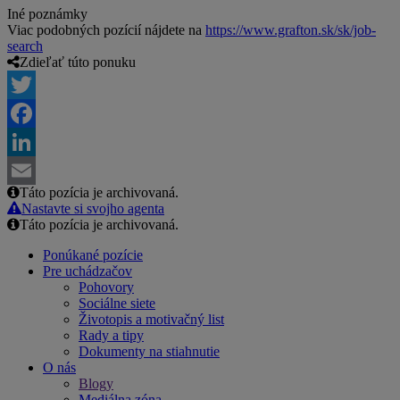
Iné poznámky
Viac podobných pozícií nájdete na
https://www.grafton.sk/sk/job-
search
Zdieľať túto ponuku
Twitter
Facebook
LinkedIn
Táto pozícia je archivovaná.
Email
Nastavte si svojho agenta
Táto pozícia je archivovaná.
Ponúkané pozície
Pre uchádzačov
Pohovory
Sociálne siete
Životopis a motivačný list
Rady a tipy
Dokumenty na stiahnutie
O nás
Blogy
Mediálna zóna