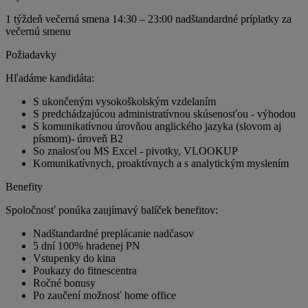
1 týždeň večerná smena 14:30 – 23:00 nadštandardné príplatky za
večernú smenu
Požiadavky
Hľadáme kandidáta:
S ukončeným vysokoškolským vzdelaním
S predchádzajúcou administratívnou skúsenosťou - výhodou
S komunikatívnou úrovňou anglického jazyka (slovom aj
písmom)- úroveň B2
So znalosťou MS Excel - pivotky, VLOOKUP
Komunikatívnych, proaktívnych a s analytickým myslením
Benefity
Spoločnosť ponúka zaujímavý balíček benefitov:
Nadštandardné preplácanie nadčasov
5 dní 100% hradenej PN
Vstupenky do kina
Poukazy do fitnescentra
Ročné bonusy
Po zaučení možnosť home office