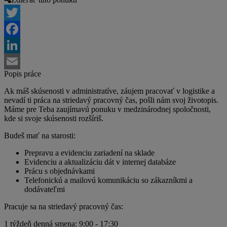
Twitter
Facebook
LinkedIn
Popis práce
Email
Ak máš skúsenosti v administratíve, záujem pracovať v logistike a
nevadí ti práca na striedavý pracovný čas, pošli nám svoj životopis.
Máme pre Teba zaujímavú ponuku v medzinárodnej spoločnosti,
kde si svoje skúsenosti rozšíriš.
Budeš mať na starosti:
Prepravu a evidenciu zariadení na sklade
Evidenciu a aktualizáciu dát v internej databáze
Prácu s objednávkami
Telefonickú a mailovú komunikáciu so zákazníkmi a
dodávateľmi
Pracuje sa na striedavý pracovný čas:
1 týždeň denná smena: 9:00 - 17:30