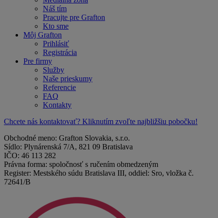
Náš tím
Pracujte pre Grafton
Kto sme
Môj Grafton
Prihlásiť
Registrácia
Pre firmy
Služby
Naše prieskumy
Referencie
FAQ
Kontakty
Chcete nás kontaktovať? Kliknutím zvoľte najbližšiu pobočku!
Obchodné meno: Grafton Slovakia, s.r.o.
Sídlo: Plynárenská 7/A, 821 09 Bratislava
IČO: 46 113 282
Právna forma: spoločnosť s ručením obmedzeným
Register: Mestského súdu Bratislava III, oddiel: Sro, vložka č.
72641/B