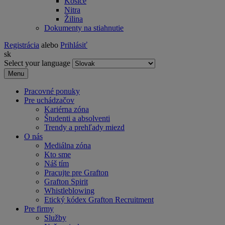
Košice
Nitra
Žilina
Dokumenty na stiahnutie
Registrácia
alebo
Prihlásiť
sk
Select your language
Menu
Pracovné ponuky
Pre uchádzačov
Kariérna zóna
Študenti a absolventi
Trendy a prehľady miezd
O nás
Mediálna zóna
Kto sme
Náš tím
Pracujte pre Grafton
Grafton Spirit
Whistleblowing
Etický kódex Grafton Recruitment
Pre firmy
Služby