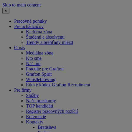
Skip to main content
×
Pracovné ponuky
Pre uchádzačov
Kariérna zóna
Študenti a absolventi
Trendy a prehľady miezd
O nás
Mediálna zóna
Kto sme
Náš tím
Pracujte pre Grafton
Grafton Spirit
Whistleblowing
Etický kódex Grafton Recruitment
Pre firmy
Služby
Naše prieskumy
TOP kandidáti
Register pracovných pozícií
Referencie
Kontakty
Bratislava