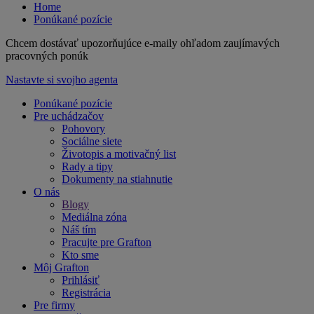
Home
Ponúkané pozície
Chcem dostávať upozorňujúce e-maily ohľadom zaujímavých
pracovných ponúk
Nastavte si svojho agenta
Ponúkané pozície
Pre uchádzačov
Pohovory
Sociálne siete
Životopis a motivačný list
Rady a tipy
Dokumenty na stiahnutie
O nás
Blogy
Mediálna zóna
Náš tím
Pracujte pre Grafton
Kto sme
Môj Grafton
Prihlásiť
Registrácia
Pre firmy