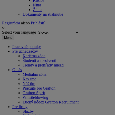
Košice
Nitra
Žilina
Dokumenty na stiahnutie
Registrácia
alebo
Prihlásiť
sk
Select your language
Menu
Pracovné ponuky
Pre uchádzačov
Kariérna zóna
Študenti a absolventi
Trendy a prehľady miezd
O nás
Mediálna zóna
Kto sme
Náš tím
Pracujte pre Grafton
Grafton Spirit
Whistleblowing
Etický kódex Grafton Recruitment
Pre firmy
Služby