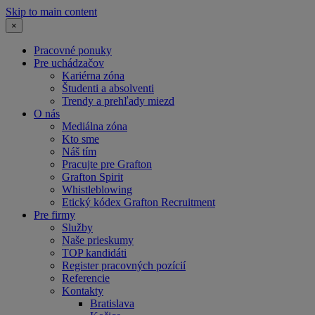
Skip to main content
×
Pracovné ponuky
Pre uchádzačov
Kariérna zóna
Študenti a absolventi
Trendy a prehľady miezd
O nás
Mediálna zóna
Kto sme
Náš tím
Pracujte pre Grafton
Grafton Spirit
Whistleblowing
Etický kódex Grafton Recruitment
Pre firmy
Služby
Naše prieskumy
TOP kandidáti
Register pracovných pozícií
Referencie
Kontakty
Bratislava