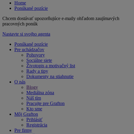
Home
Ponúkané pozície
Chcem dostávať upozorňujúce e-maily ohľadom zaujímavých
pracovných ponúk
Nastavte si svojho agenta
Ponúkané pozície
Pre uchádzačov
Pohovory
Sociálne siete
Životopis a motivačný list
Rady a tipy
Dokumenty na stiahnutie
O nás
Blogy
Mediálna zóna
Náš tím
Pracujte pre Grafton
Kto sme
Môj Grafton
Prihlásiť
Registrácia
Pre firmy