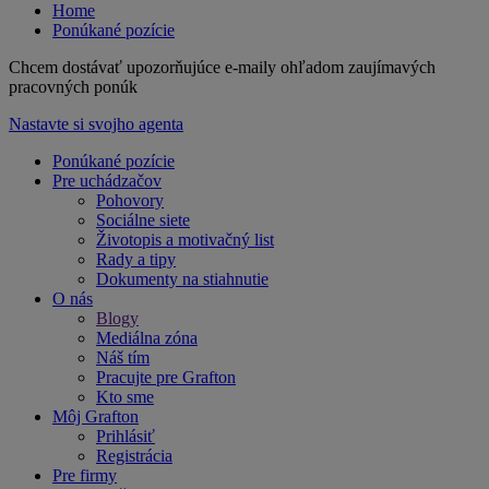
Home
Ponúkané pozície
Chcem dostávať upozorňujúce e-maily ohľadom zaujímavých
pracovných ponúk
Nastavte si svojho agenta
Ponúkané pozície
Pre uchádzačov
Pohovory
Sociálne siete
Životopis a motivačný list
Rady a tipy
Dokumenty na stiahnutie
O nás
Blogy
Mediálna zóna
Náš tím
Pracujte pre Grafton
Kto sme
Môj Grafton
Prihlásiť
Registrácia
Pre firmy