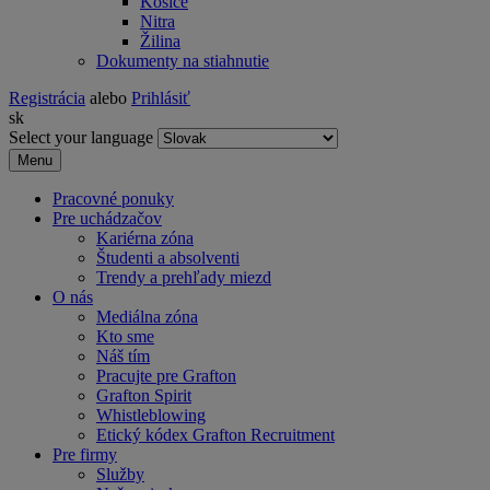
Košice
Nitra
Žilina
Dokumenty na stiahnutie
Registrácia
alebo
Prihlásiť
sk
Select your language
Menu
Pracovné ponuky
Pre uchádzačov
Kariérna zóna
Študenti a absolventi
Trendy a prehľady miezd
O nás
Mediálna zóna
Kto sme
Náš tím
Pracujte pre Grafton
Grafton Spirit
Whistleblowing
Etický kódex Grafton Recruitment
Pre firmy
Služby