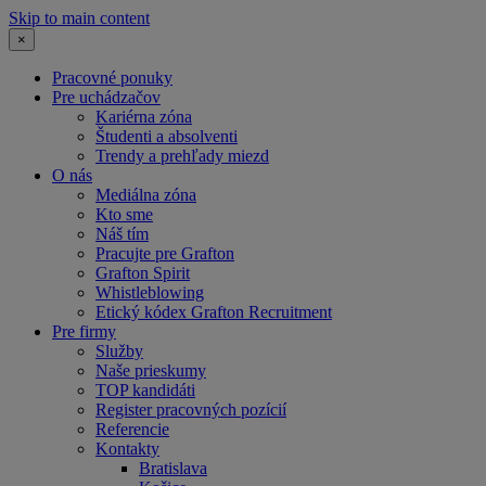
Skip to main content
×
Pracovné ponuky
Pre uchádzačov
Kariérna zóna
Študenti a absolventi
Trendy a prehľady miezd
O nás
Mediálna zóna
Kto sme
Náš tím
Pracujte pre Grafton
Grafton Spirit
Whistleblowing
Etický kódex Grafton Recruitment
Pre firmy
Služby
Naše prieskumy
TOP kandidáti
Register pracovných pozícií
Referencie
Kontakty
Bratislava