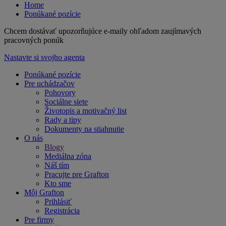
Home
Ponúkané pozície
Chcem dostávať upozorňujúce e-maily ohľadom zaujímavých
pracovných ponúk
Nastavte si svojho agenta
Ponúkané pozície
Pre uchádzačov
Pohovory
Sociálne siete
Životopis a motivačný list
Rady a tipy
Dokumenty na stiahnutie
O nás
Blogy
Mediálna zóna
Náš tím
Pracujte pre Grafton
Kto sme
Môj Grafton
Prihlásiť
Registrácia
Pre firmy