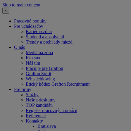
Skip to main content
×
Pracovné ponuky
Pre uchádzačov
Kariérna zóna
Študenti a absolventi
Trendy a prehľady miezd
O nás
Mediálna zóna
Kto sme
Náš tím
Pracujte pre Grafton
Grafton Spirit
Whistleblowing
Etický kódex Grafton Recruitment
Pre firmy
Služby
Naše prieskumy
TOP kandidáti
Register pracovných pozícií
Referencie
Kontakty
Bratislava