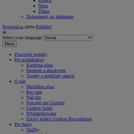
Košice
Nitra
Žilina
Dokumenty na stiahnutie
Registrácia
alebo
Prihlásiť
sk
Select your language
Menu
Pracovné ponuky
Pre uchádzačov
Kariérna zóna
Študenti a absolventi
Trendy a prehľady miezd
O nás
Mediálna zóna
Kto sme
Náš tím
Pracujte pre Grafton
Grafton Spirit
Whistleblowing
Etický kódex Grafton Recruitment
Pre firmy
Služby