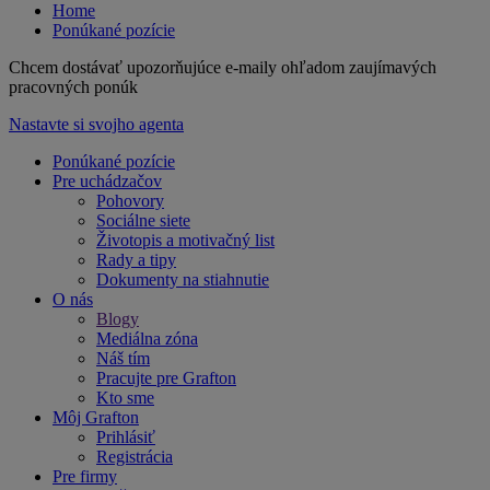
Home
Ponúkané pozície
Chcem dostávať upozorňujúce e-maily ohľadom zaujímavých
pracovných ponúk
Nastavte si svojho agenta
Ponúkané pozície
Pre uchádzačov
Pohovory
Sociálne siete
Životopis a motivačný list
Rady a tipy
Dokumenty na stiahnutie
O nás
Blogy
Mediálna zóna
Náš tím
Pracujte pre Grafton
Kto sme
Môj Grafton
Prihlásiť
Registrácia
Pre firmy