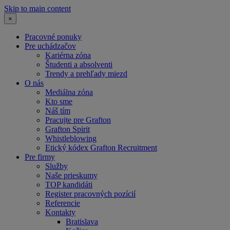
Skip to main content
×
Pracovné ponuky
Pre uchádzačov
Kariérna zóna
Študenti a absolventi
Trendy a prehľady miezd
O nás
Mediálna zóna
Kto sme
Náš tím
Pracujte pre Grafton
Grafton Spirit
Whistleblowing
Etický kódex Grafton Recruitment
Pre firmy
Služby
Naše prieskumy
TOP kandidáti
Register pracovných pozícií
Referencie
Kontakty
Bratislava