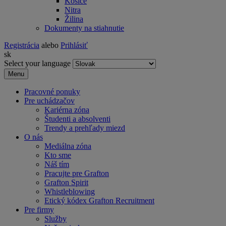
Košice
Nitra
Žilina
Dokumenty na stiahnutie
Registrácia
alebo
Prihlásiť
sk
Select your language
Menu
Pracovné ponuky
Pre uchádzačov
Kariérna zóna
Študenti a absolventi
Trendy a prehľady miezd
O nás
Mediálna zóna
Kto sme
Náš tím
Pracujte pre Grafton
Grafton Spirit
Whistleblowing
Etický kódex Grafton Recruitment
Pre firmy
Služby