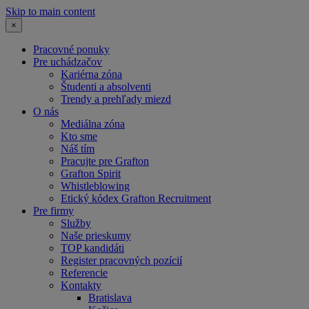
Skip to main content
×
Pracovné ponuky
Pre uchádzačov
Kariérna zóna
Študenti a absolventi
Trendy a prehľady miezd
O nás
Mediálna zóna
Kto sme
Náš tím
Pracujte pre Grafton
Grafton Spirit
Whistleblowing
Etický kódex Grafton Recruitment
Pre firmy
Služby
Naše prieskumy
TOP kandidáti
Register pracovných pozícií
Referencie
Kontakty
Bratislava