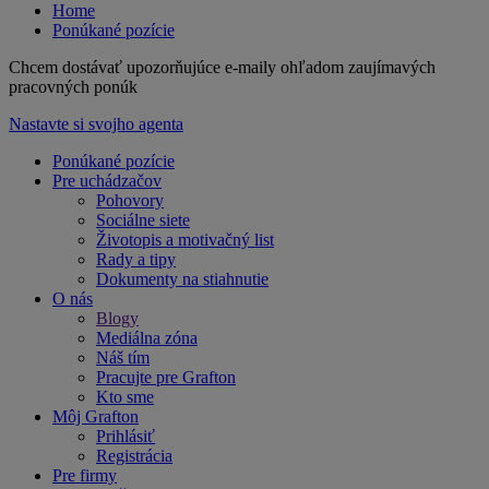
Home
Ponúkané pozície
Chcem dostávať upozorňujúce e-maily ohľadom zaujímavých
pracovných ponúk
Nastavte si svojho agenta
Ponúkané pozície
Pre uchádzačov
Pohovory
Sociálne siete
Životopis a motivačný list
Rady a tipy
Dokumenty na stiahnutie
O nás
Blogy
Mediálna zóna
Náš tím
Pracujte pre Grafton
Kto sme
Môj Grafton
Prihlásiť
Registrácia
Pre firmy