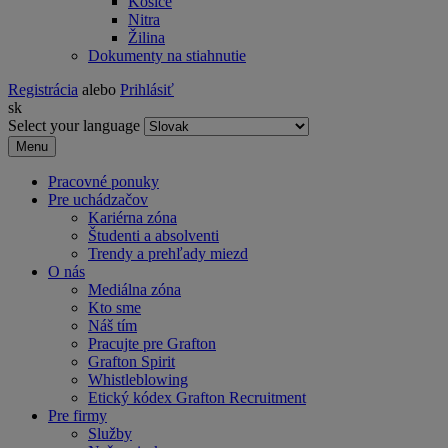
Košice
Nitra
Žilina
Dokumenty na stiahnutie
Registrácia
alebo
Prihlásiť
sk
Select your language
Menu
Pracovné ponuky
Pre uchádzačov
Kariérna zóna
Študenti a absolventi
Trendy a prehľady miezd
O nás
Mediálna zóna
Kto sme
Náš tím
Pracujte pre Grafton
Grafton Spirit
Whistleblowing
Etický kódex Grafton Recruitment
Pre firmy
Služby