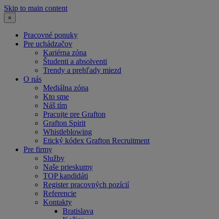
Skip to main content
×
Pracovné ponuky
Pre uchádzačov
Kariérna zóna
Študenti a absolventi
Trendy a prehľady miezd
O nás
Mediálna zóna
Kto sme
Náš tím
Pracujte pre Grafton
Grafton Spirit
Whistleblowing
Etický kódex Grafton Recruitment
Pre firmy
Služby
Naše prieskumy
TOP kandidáti
Register pracovných pozícií
Referencie
Kontakty
Bratislava