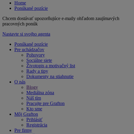
Home
Ponúkané pozície
Chcem dostávať upozorňujúce e-maily ohľadom zaujímavých
pracovných ponúk
Nastavte si svojho agenta
Ponúkané pozície
Pre uchádzačov
Pohovory
Sociálne siete
Životopis a motivačný list
Rady a tipy
Dokumenty na stiahnutie
O nás
Blogy
Mediálna zóna
Náš tím
Pracujte pre Grafton
Kto sme
Môj Grafton
Prihlásiť
Registrácia
Pre firmy