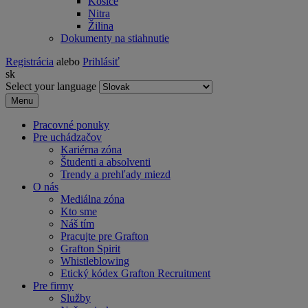
Košice
Nitra
Žilina
Dokumenty na stiahnutie
Registrácia
alebo
Prihlásiť
sk
Select your language
Menu
Pracovné ponuky
Pre uchádzačov
Kariérna zóna
Študenti a absolventi
Trendy a prehľady miezd
O nás
Mediálna zóna
Kto sme
Náš tím
Pracujte pre Grafton
Grafton Spirit
Whistleblowing
Etický kódex Grafton Recruitment
Pre firmy
Služby