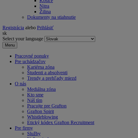
Košice
Nitra
Žilina
Dokumenty na stiahnutie
Registrácia
alebo
Prihlásiť
sk
Select your language
Menu
Pracovné ponuky
Pre uchádzačov
Kariérna zóna
Študenti a absolventi
Trendy a prehľady miezd
O nás
Mediálna zóna
Kto sme
Náš tím
Pracujte pre Grafton
Grafton Spirit
Whistleblowing
Etický kódex Grafton Recruitment
Pre firmy
Služby