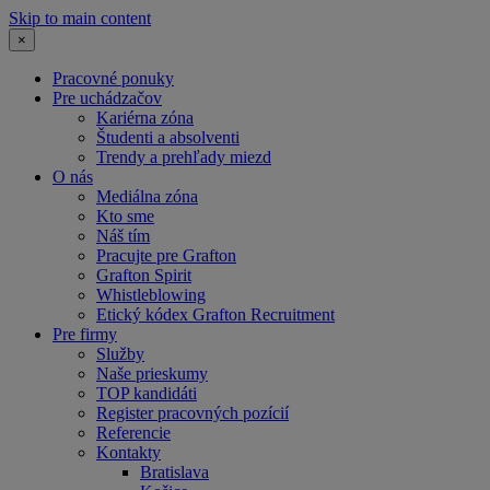
Skip to main content
×
Pracovné ponuky
Pre uchádzačov
Kariérna zóna
Študenti a absolventi
Trendy a prehľady miezd
O nás
Mediálna zóna
Kto sme
Náš tím
Pracujte pre Grafton
Grafton Spirit
Whistleblowing
Etický kódex Grafton Recruitment
Pre firmy
Služby
Naše prieskumy
TOP kandidáti
Register pracovných pozícií
Referencie
Kontakty
Bratislava