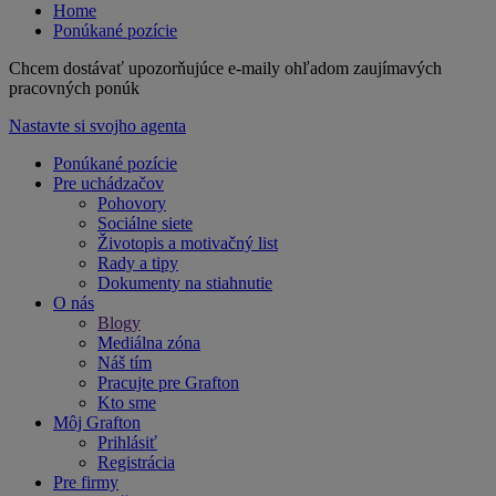
Home
Ponúkané pozície
Chcem dostávať upozorňujúce e-maily ohľadom zaujímavých
pracovných ponúk
Nastavte si svojho agenta
Ponúkané pozície
Pre uchádzačov
Pohovory
Sociálne siete
Životopis a motivačný list
Rady a tipy
Dokumenty na stiahnutie
O nás
Blogy
Mediálna zóna
Náš tím
Pracujte pre Grafton
Kto sme
Môj Grafton
Prihlásiť
Registrácia
Pre firmy