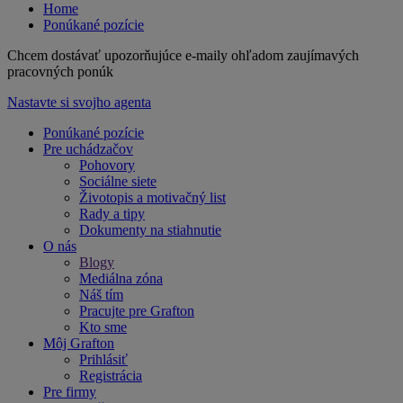
Home
Ponúkané pozície
Chcem dostávať upozorňujúce e-maily ohľadom zaujímavých
pracovných ponúk
Nastavte si svojho agenta
Ponúkané pozície
Pre uchádzačov
Pohovory
Sociálne siete
Životopis a motivačný list
Rady a tipy
Dokumenty na stiahnutie
O nás
Blogy
Mediálna zóna
Náš tím
Pracujte pre Grafton
Kto sme
Môj Grafton
Prihlásiť
Registrácia
Pre firmy