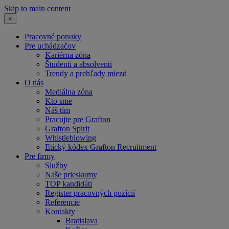
Skip to main content
×
Pracovné ponuky
Pre uchádzačov
Kariérna zóna
Študenti a absolventi
Trendy a prehľady miezd
O nás
Mediálna zóna
Kto sme
Náš tím
Pracujte pre Grafton
Grafton Spirit
Whistleblowing
Etický kódex Grafton Recruitment
Pre firmy
Služby
Naše prieskumy
TOP kandidáti
Register pracovných pozícií
Referencie
Kontakty
Bratislava