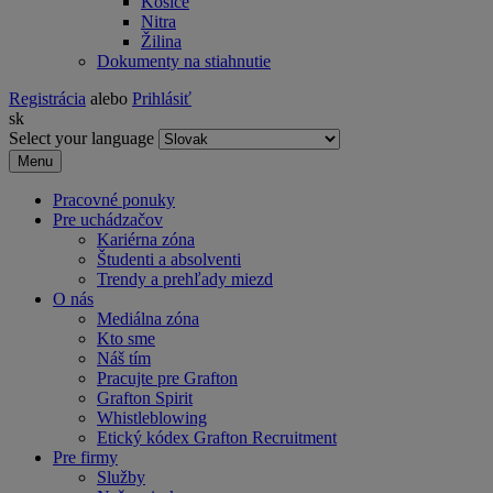
Košice
Nitra
Žilina
Dokumenty na stiahnutie
Registrácia
alebo
Prihlásiť
sk
Select your language
Menu
Pracovné ponuky
Pre uchádzačov
Kariérna zóna
Študenti a absolventi
Trendy a prehľady miezd
O nás
Mediálna zóna
Kto sme
Náš tím
Pracujte pre Grafton
Grafton Spirit
Whistleblowing
Etický kódex Grafton Recruitment
Pre firmy
Služby