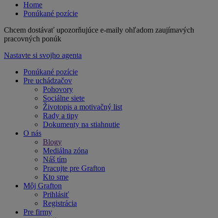
Home
Ponúkané pozície
Chcem dostávať upozorňujúce e-maily ohľadom zaujímavých
pracovných ponúk
Nastavte si svojho agenta
Ponúkané pozície
Pre uchádzačov
Pohovory
Sociálne siete
Životopis a motivačný list
Rady a tipy
Dokumenty na stiahnutie
O nás
Blogy
Mediálna zóna
Náš tím
Pracujte pre Grafton
Kto sme
Môj Grafton
Prihlásiť
Registrácia
Pre firmy