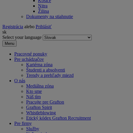
Košice
Nitra
Žilina
Dokumenty na stiahnutie
Registrácia
alebo
Prihlásiť
sk
Select your language
Menu
Pracovné ponuky
Pre uchádzačov
Kariérna zóna
Študenti a absolventi
Trendy a prehľady miezd
O nás
Mediálna zóna
Kto sme
Náš tím
Pracujte pre Grafton
Grafton Spirit
Whistleblowing
Etický kódex Grafton Recruitment
Pre firmy
Služby