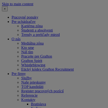
Skip to main content
×
Pracovné ponuky
Pre uchádzačov
Kariérna zóna
Študenti a absolventi
Trendy a prehľady miezd
O nás
Mediálna zóna
Kto sme
Náš tím
Pracujte pre Grafton
Grafton Spirit
Whistleblowing
Etický kódex Grafton Recruitment
Pre firmy
Služby
Naše prieskumy
TOP kandidáti
Register pracovných pozícií
Referencie
Kontakty
Bratislava