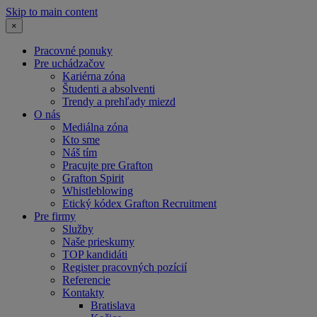
Skip to main content
×
Pracovné ponuky
Pre uchádzačov
Kariérna zóna
Študenti a absolventi
Trendy a prehľady miezd
O nás
Mediálna zóna
Kto sme
Náš tím
Pracujte pre Grafton
Grafton Spirit
Whistleblowing
Etický kódex Grafton Recruitment
Pre firmy
Služby
Naše prieskumy
TOP kandidáti
Register pracovných pozícií
Referencie
Kontakty
Bratislava