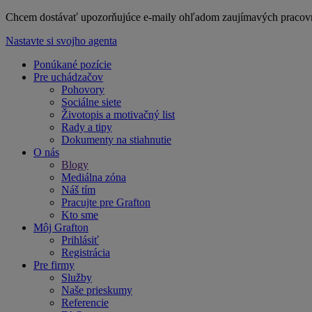
Chcem dostávať upozorňujúce e-maily ohľadom zaujímavých praco
Nastavte si svojho agenta
Ponúkané pozície
Pre uchádzačov
Pohovory
Sociálne siete
Životopis a motivačný list
Rady a tipy
Dokumenty na stiahnutie
O nás
Blogy
Mediálna zóna
Náš tím
Pracujte pre Grafton
Kto sme
Môj Grafton
Prihlásiť
Registrácia
Pre firmy
Služby
Naše prieskumy
Referencie