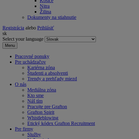
Košice
Nitra
Žilina
Dokumenty na stiahnutie
Registrácia
alebo
Prihlásiť
sk
Select your language
Menu
Pracovné ponuky
Pre uchádzačov
Kariérna zóna
Študenti a absolventi
Trendy a prehľady miezd
O nás
Mediálna zóna
Kto sme
Náš tím
Pracujte pre Grafton
Grafton Spirit
Whistleblowing
Etický kódex Grafton Recruitment
Pre firmy
Služby