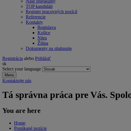
Naše prieskumy
TOP kandidáti
Register pracovných pozícií
Referencie
Kontakty
Bratislava
Košice
Nitra
Žilina
Dokumenty na stiahnutie
Registrácia
alebo
Prihlásiť
sk
Select your language
Menu
Kontaktujte nás
Tá správna práca pre Vás. Spol
You are here
Home
Ponúkané pozície