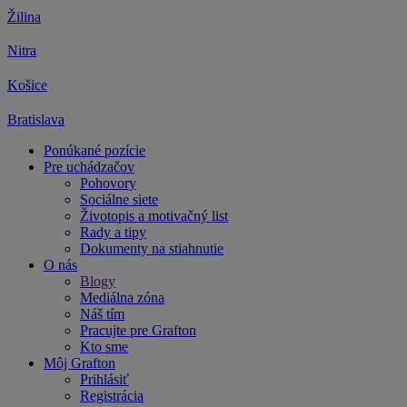
Žilina
Nitra
Košice
Bratislava
Ponúkané pozície
Pre uchádzačov
Pohovory
Sociálne siete
Životopis a motivačný list
Rady a tipy
Dokumenty na stiahnutie
O nás
Blogy
Mediálna zóna
Náš tím
Pracujte pre Grafton
Kto sme
Môj Grafton
Prihlásiť
Registrácia