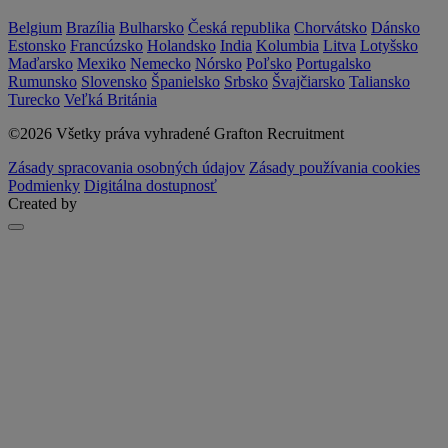
Belgium
Brazília
Bulharsko
Česká republika
Chorvátsko
Dánsko
Estonsko
Francúzsko
Holandsko
India
Kolumbia
Litva
Lotyšsko
Maďarsko
Mexiko
Nemecko
Nórsko
Poľsko
Portugalsko
Rumunsko
Slovensko
Španielsko
Srbsko
Švajčiarsko
Taliansko
Turecko
Veľká Británia
©2026 Všetky práva vyhradené Grafton Recruitment
Zásady spracovania osobných údajov
Zásady používania cookies
Podmienky
Digitálna dostupnosť
Created by