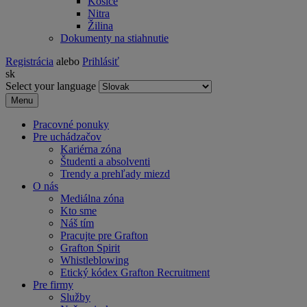
Košice
Nitra
Žilina
Dokumenty na stiahnutie
Registrácia
alebo
Prihlásiť
sk
Select your language
Menu
Pracovné ponuky
Pre uchádzačov
Kariérna zóna
Študenti a absolventi
Trendy a prehľady miezd
O nás
Mediálna zóna
Kto sme
Náš tím
Pracujte pre Grafton
Grafton Spirit
Whistleblowing
Etický kódex Grafton Recruitment
Pre firmy
Služby