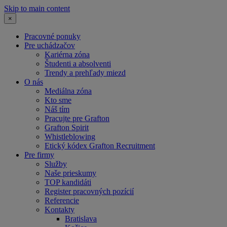
Skip to main content
×
Pracovné ponuky
Pre uchádzačov
Kariérna zóna
Študenti a absolventi
Trendy a prehľady miezd
O nás
Mediálna zóna
Kto sme
Náš tím
Pracujte pre Grafton
Grafton Spirit
Whistleblowing
Etický kódex Grafton Recruitment
Pre firmy
Služby
Naše prieskumy
TOP kandidáti
Register pracovných pozícií
Referencie
Kontakty
Bratislava