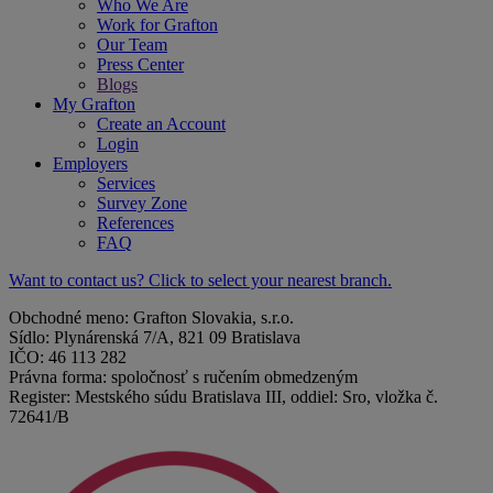
Who We Are
Work for Grafton
Our Team
Press Center
Blogs
My Grafton
Create an Account
Login
Employers
Services
Survey Zone
References
FAQ
Want to contact us? Click to select your nearest branch.
Obchodné meno: Grafton Slovakia, s.r.o.
Sídlo: Plynárenská 7/A, 821 09 Bratislava
IČO: 46 113 282
Právna forma: spoločnosť s ručením obmedzeným
Register: Mestského súdu Bratislava III, oddiel: Sro, vložka č.
72641/B