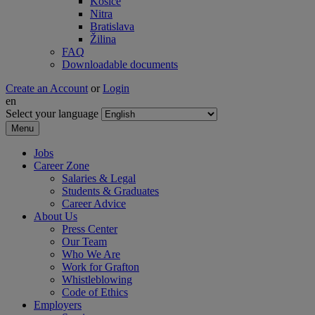
Košice
Nitra
Bratislava
Žilina
FAQ
Downloadable documents
Create an Account
or
Login
en
Select your language
Menu
Jobs
Career Zone
Salaries & Legal
Students & Graduates
Career Advice
About Us
Press Center
Our Team
Who We Are
Work for Grafton
Whistleblowing
Code of Ethics
Employers