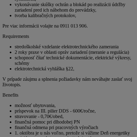
vykonávanie skúšky ochrán a blokád po realizácii údržby
zariadení pred ich nábehom do prevádzky,
tvorba kalibračných protokolov,
Pre viac informácii volajte na 0911 013 906.
Requirements
stredoškolské vzdelanie elektrotechnického zamerania
2 roky praxe v oblasti opráv zariadení (meranie a regulácia)
schopnosť čítať technické dokumentácie, elektrické výkresy,
schémy
elektrotechnická vyhláška §22,
V prípade záujmu a splnenia požiadavky nám neváhajte zaslať svoj
životopis.
Benefits
možnosť ubytovania,
príspevok na III. pilier DDS - 600€/ročne,
stravovanie - 0,70€/obed,
finančná pomoc pri dlhodobej PN
finančná odmena pri pracovných výročiach
1. októbra je u nás voľno, pretože si vážime Deň energetiky