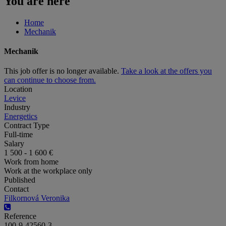
You are here
Home
Mechanik
Mechanik
This job offer is no longer available.
Take a look at the offers you
can continue to choose from.
Location
Levice
Industry
Energetics
Contract Type
Full-time
Salary
1 500 - 1 600 €
Work from home
Work at the workplace only
Published
Contact
Filkornová Veronika
Reference
100-9-42560-3