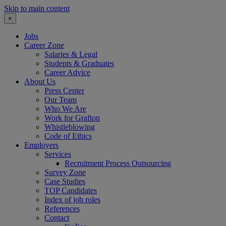
Skip to main content
×
Jobs
Career Zone
Salaries & Legal
Students & Graduates
Career Advice
About Us
Press Center
Our Team
Who We Are
Work for Grafton
Whistleblowing
Code of Ethics
Employers
Services
Recruitment Process Outsourcing
Survey Zone
Case Studies
TOP Candidates
Index of job roles
References
Contact