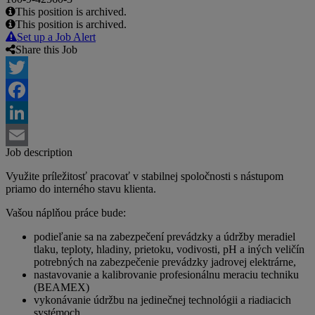
This position is archived.
This position is archived.
Set up a Job Alert
Share this Job
Twitter
Facebook
LinkedIn
Job description
Email
Využite príležitosť pracovať v stabilnej spoločnosti s nástupom
priamo do interného stavu klienta.
Vašou náplňou práce bude:
podieľanie sa na zabezpečení prevádzky a údržby meradiel
tlaku, teploty, hladiny, prietoku, vodivosti, pH a iných veličín
potrebných na zabezpečenie prevádzky jadrovej elektrárne,
nastavovanie a kalibrovanie profesionálnu meraciu techniku
(BEAMEX)
vykonávanie údržbu na jedinečnej technológii a riadiacich
systémoch,