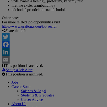
vzdelávanie a tréningy, profesijný, kariérny rast
firemné akcie, teambuildingy
odchodné pri odchode na dôchodok
Other notes
For more related job opportunities visit
https://www.grafton.sk/en/job-search
Share this Job
Twitter
Facebook
LinkedIn
This position is archived.
Email
Set up a Job Alert
This position is archived.
Jobs
Career Zone
Salaries & Legal
Students & Graduates
Career Advice
About Us