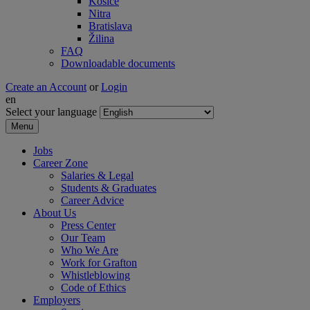
Košice
Nitra
Bratislava
Žilina
FAQ
Downloadable documents
Create an Account
or
Login
en
Select your language
Menu
Jobs
Career Zone
Salaries & Legal
Students & Graduates
Career Advice
About Us
Press Center
Our Team
Who We Are
Work for Grafton
Whistleblowing
Code of Ethics
Employers