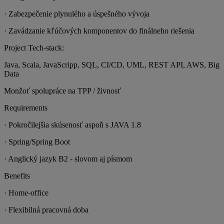
· Zabezpečenie plynulého a úspešného vývoja
· Zavádzanie kľúčových komponentov do finálneho riešenia
Project Tech-stack:
Java, Scala, JavaScripp, SQL, CI/CD, UML, REST API, AWS, Big
Data
Monžoť spolupráce na TPP / živnosť
Requirements
· Pokročilejšia skúsenosť aspoň s JAVA 1.8
· Spring/Spring Boot
· Anglický jazyk B2 - slovom aj písmom
Benefits
· Home-office
· Flexibilná pracovná doba