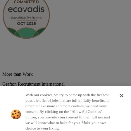
More than Work
Grafton Recruitment International
Belgium
Brazil
Bulgaria
Colombia
Croatia
Czech Republic
With our cookies, we try to come up with the freshest
Denmark
Estonsko
France
Germany
Great Britain
Hungary
India
possible offer of jobs that are full of fluffy benefits. In
Italy
Lithuania
Lotyšsko
Mexico
Netherlands
Norway
Poland
order to bake more and more cookies, we need your
Portugal
Romania
Serbia
Slovakia
Spain
Switzerland
Turkey
consent. By clicking on the “Allow All Cookies”
button, you provide your consent to their full use and
©2026 All rights reserved Grafton Recruitment
we will know what to bake for you. Make your own
choice to your liking.
Privacy Policy
Cookies Policy
Terms & Conditions
Digital