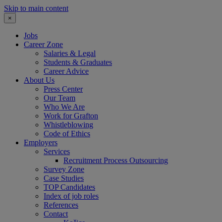
Skip to main content
×
Jobs
Career Zone
Salaries & Legal
Students & Graduates
Career Advice
About Us
Press Center
Our Team
Who We Are
Work for Grafton
Whistleblowing
Code of Ethics
Employers
Services
Recruitment Process Outsourcing
Survey Zone
Case Studies
TOP Candidates
Index of job roles
References
Contact