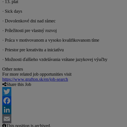
· 13. plat
· Sick days
· Dovolenkové dni nad rámec
· Príležitosti pre vlastný rozvoj
· Práca v motivovanom a vysoko kvalifikovanom tíme
· Priestor pre kreativitu a iniciatívu
· Možnosti ďalšieho vzdelávania vrátane jazykovej výučby
Other notes
For more related job opportunities visit
https://www.grafton.sk/en/job-search
Share this Job
Twitter
Facebook
LinkedIn
This position is archived.