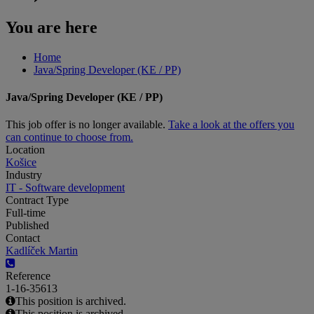
You are here
Home
Java/Spring Developer (KE / PP)
Java/Spring Developer (KE / PP)
This job offer is no longer available.
Take a look at the offers you
can continue to choose from.
Location
Košice
Industry
IT - Software development
Contract Type
Full-time
Published
Contact
Kadlíček Martin
Reference
1-16-35613
This position is archived.
This position is archived.