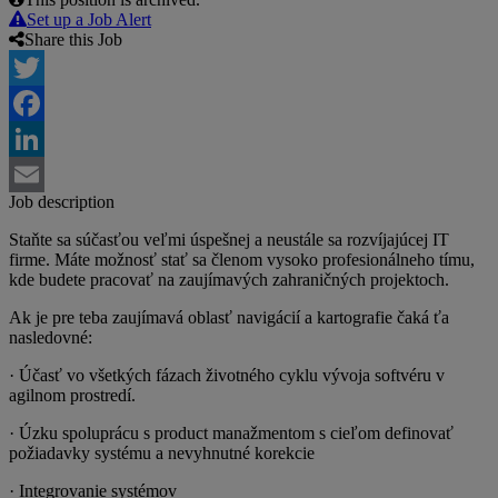
Set up a Job Alert
Share this Job
Twitter
Facebook
LinkedIn
Job description
Email
Staňte sa súčasťou veľmi úspešnej a neustále sa rozvíjajúcej IT
firme. Máte možnosť stať sa členom vysoko profesionálneho tímu,
kde budete pracovať na zaujímavých zahraničných projektoch.
Ak je pre teba zaujímavá oblasť navigácií a kartografie čaká ťa
nasledovné:
· Účasť vo všetkých fázach životného cyklu vývoja softvéru v
agilnom prostredí.
· Úzku spoluprácu s product manažmentom s cieľom definovať
požiadavky systému a nevyhnutné korekcie
· Integrovanie systémov