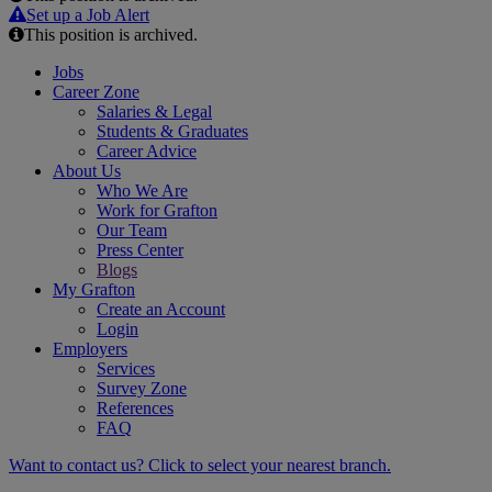
Email
Set up a Job Alert
This position is archived.
Jobs
Career Zone
Salaries & Legal
Students & Graduates
Career Advice
About Us
Who We Are
Work for Grafton
Our Team
Press Center
Blogs
My Grafton
Create an Account
Login
Employers
Services
Survey Zone
References
FAQ
Want to contact us? Click to select your nearest branch.