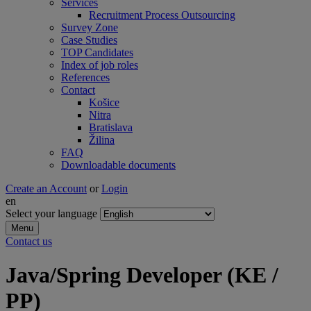
Services
Recruitment Process Outsourcing
Survey Zone
Case Studies
TOP Candidates
Index of job roles
References
Contact
Košice
Nitra
Bratislava
Žilina
FAQ
Downloadable documents
Create an Account
or
Login
en
Select your language
Menu
Contact us
Java/Spring Developer (KE /
PP)