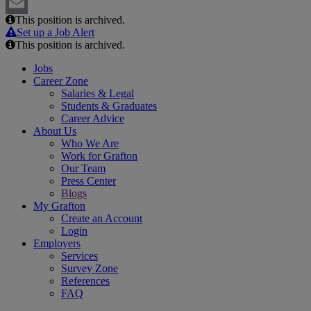
LinkedIn
This position is archived.
Email
Set up a Job Alert
This position is archived.
Jobs
Career Zone
Salaries & Legal
Students & Graduates
Career Advice
About Us
Who We Are
Work for Grafton
Our Team
Press Center
Blogs
My Grafton
Create an Account
Login
Employers
Services
Survey Zone
References
FAQ