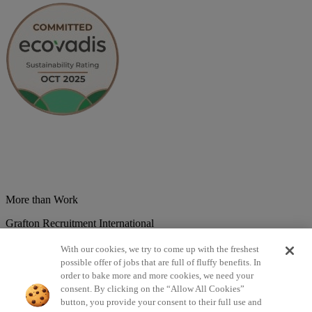
More than Work
Grafton Recruitment International
Belgium
Brazil
Bulgaria
Colombia
Croatia
Czech Republic
With our cookies, we try to come up with the freshest
Denmark
Estonsko
France
Germany
Great Britain
Hungary
India
possible offer of jobs that are full of fluffy benefits. In
Italy
Lithuania
Lotyšsko
Mexico
Netherlands
Norway
Poland
order to bake more and more cookies, we need your
Portugal
Romania
Serbia
Slovakia
Spain
Switzerland
Turkey
consent. By clicking on the “Allow All Cookies”
button, you provide your consent to their full use and
©2026 All rights reserved Grafton Recruitment