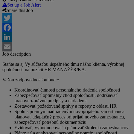
Set up a Job Alert
Share this Job
Twitter
Facebook
LinkedIn
Job description
Email
Staňte sa aj Vy súčasťou úspešného tímu nášho klienta, výrobnej
spoločnosti na pozícii HR MANAŽÉR/KA.
Vašou zodpovednosťou bude:
Koordinovať činnosti personálneho riadenia spoločnosti
Zabezpečovať optimálny chod spoločnosti, dodržiavať
pracovno-právne predpisy a nariadenia
Zostavovať požadované správy a reporty z oblasti HR
Spolu s priamym nadriadeným novoprijatého zamestnanca
plánovať adaptačný proces pri prijatí nového zamestnanca,
zabezpečovať potrebnú dokumentáciu
Evidovať, vyhodnocovať a plánovať školenia zamestnancov
Plánovať a analyzovať personálne potreby spoločnosti