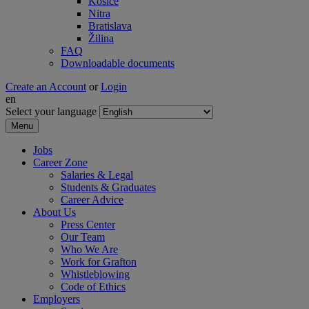
Košice
Nitra
Bratislava
Žilina
FAQ
Downloadable documents
Create an Account
or
Login
en
Select your language
Menu
Jobs
Career Zone
Salaries & Legal
Students & Graduates
Career Advice
About Us
Press Center
Our Team
Who We Are
Work for Grafton
Whistleblowing
Code of Ethics
Employers