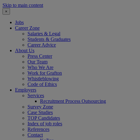
Skip to main content
×
Jobs
Career Zone
Salaries & Legal
Students & Graduates
Career Advice
About Us
Press Center
Our Team
Who We Are
Work for Grafton
Whistleblowing
Code of Ethics
Employers
Services
Recruitment Process Outsourcing
Survey Zone
Case Studies
TOP Candidates
Index of job roles
References
Contact