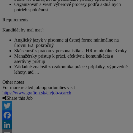
Organizovať a viesť výberové procesy podľa aktuálnych
potrieb spoločnosti
Requirements
Kandidát by mal mať:
Anglický jazyk v písomne aj ústnej forme minimálne na
úrovni B2- pokročilý
Skúsenosť s prácou v personalistike a HR minimálne 3 roky
Manažérsky prístup k práci, efektívna komunikácia a
asertívny prístup
Základné znalosti zo zákonníka práce / príplatky, výpovedné
lehoty, atď ...
Other notes
For more related job opportunities visit
https://www.grafton.sk/en/job-search
Share this Job
Twitter
Facebook