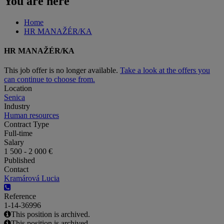
You are here
Home
HR MANAŽÉR/KA
HR MANAŽÉR/KA
This job offer is no longer available.
Take a look at the offers you
can continue to choose from.
Location
Senica
Industry
Human resources
Contract Type
Full-time
Salary
1 500 - 2 000 €
Published
Contact
Kramárová Lucia
Reference
1-14-36996
This position is archived.
This position is archived.