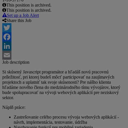
This position is archived.
This position is archived.
Set up a Job Alert
Share this Job
Twitter
Facebook
LinkedIn
Job description
Email
Si skúsený Javascript programátor a hľadáš novú pracovnú
príležitosť, pri ktorej budeš môcť participovať na zaujímavých
projektoch a uplatniť tak svoje skúsenosti? Pre nášho klienta
hľadáme nového člena do medzinárodného tímu vývojárov, ktorý
bude spolupracovať na vývoji webových aplikácií pre neziskový
sektor.
Náplň práce:
Zastrešovanie celého procesu vývoja webových aplikácií -
návrh, implementácia, testovanie, údržba
Navrhovanie funkcií pre mobilné zariadenia