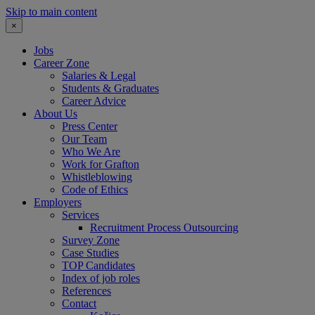
Skip to main content
×
Jobs
Career Zone
Salaries & Legal
Students & Graduates
Career Advice
About Us
Press Center
Our Team
Who We Are
Work for Grafton
Whistleblowing
Code of Ethics
Employers
Services
Recruitment Process Outsourcing
Survey Zone
Case Studies
TOP Candidates
Index of job roles
References
Contact