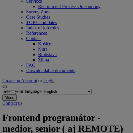
Services
Recruitment Process Outsourcing
Survey Zone
Case Studies
TOP Candidates
Index of job roles
References
Contact
Košice
Nitra
Bratislava
Žilina
FAQ
Downloadable documents
Create an Account
or
Login
en
Select your language
Menu
Contact us
Frontend programátor -
medior, senior ( aj REMOTE)