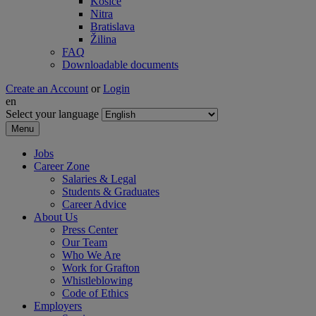
Košice
Nitra
Bratislava
Žilina
FAQ
Downloadable documents
Create an Account
or
Login
en
Select your language
Menu
Jobs
Career Zone
Salaries & Legal
Students & Graduates
Career Advice
About Us
Press Center
Our Team
Who We Are
Work for Grafton
Whistleblowing
Code of Ethics
Employers