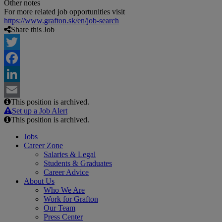
Other notes
For more related job opportunities visit
https://www.grafton.sk/en/job-search
Share this Job
Twitter
Facebook
LinkedIn
This position is archived.
Email
Set up a Job Alert
This position is archived.
Jobs
Career Zone
Salaries & Legal
Students & Graduates
Career Advice
About Us
Who We Are
Work for Grafton
Our Team
Press Center