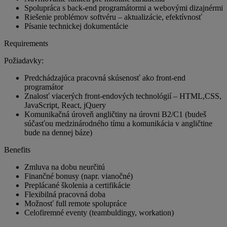
Spolupráca s back-end programátormi a webovými dizajnérmi
Riešenie problémov softvéru – aktualizácie, efektívnosť
Písanie technickej dokumentácie
Requirements
Požiadavky:
Predchádzajúca pracovná skúsenosť ako front-end
programátor
Znalosť viacerých front-endových technológií – HTML,CSS,
JavaScript, React, jQuery
Komunikačná úroveň angličtiny na úrovni B2/C1 (budeš
súčasťou medzinárodného tímu a komunikácia v angličtine
bude na dennej báze)
Benefits
Zmluva na dobu neurčitú
Finančné bonusy (napr. vianočné)
Preplácané školenia a certifikácie
Flexibilná pracovná doba
Možnosť full remote spolupráce
Celofiremné eventy (teambuldingy, workation)