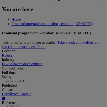
You are here
Home
Frontend programátor - medior, senior ( aj REMOTE)
Frontend programátor - medior, senior ( aj REMOTE)
This job offer is no longer available.
Take a look at the offers you
can continue to choose from.
Location
Košice
Industry
IT - Software development
Contract Type
Full-time
Salary
1 500 - 3 500 €
Published
Contact
Barňáková Klaudia
Reference
1-16-37176