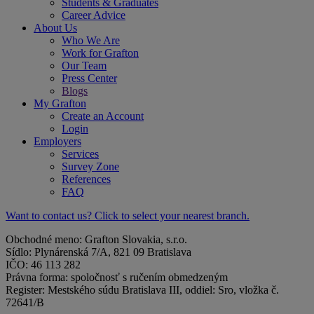
Students & Graduates
Career Advice
About Us
Who We Are
Work for Grafton
Our Team
Press Center
Blogs
My Grafton
Create an Account
Login
Employers
Services
Survey Zone
References
FAQ
Want to contact us? Click to select your nearest branch.
Obchodné meno: Grafton Slovakia, s.r.o.
Sídlo: Plynárenská 7/A, 821 09 Bratislava
IČO: 46 113 282
Právna forma: spoločnosť s ručením obmedzeným
Register: Mestského súdu Bratislava III, oddiel: Sro, vložka č.
72641/B