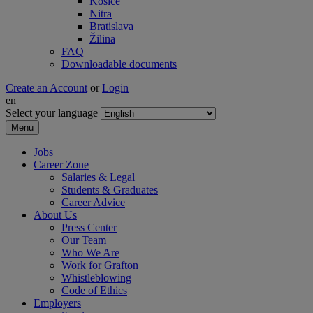
Košice
Nitra
Bratislava
Žilina
FAQ
Downloadable documents
Create an Account
or
Login
en
Select your language
Menu
Jobs
Career Zone
Salaries & Legal
Students & Graduates
Career Advice
About Us
Press Center
Our Team
Who We Are
Work for Grafton
Whistleblowing
Code of Ethics
Employers