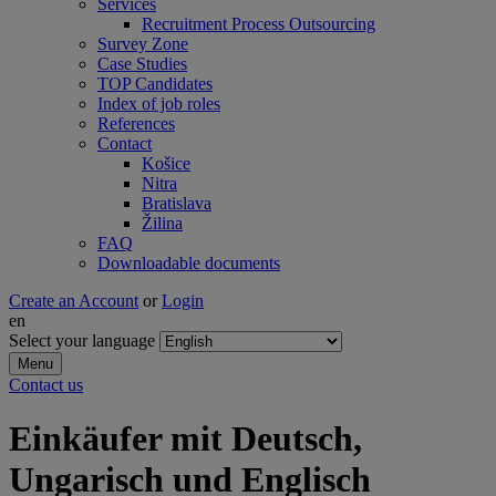
Services
Recruitment Process Outsourcing
Survey Zone
Case Studies
TOP Candidates
Index of job roles
References
Contact
Košice
Nitra
Bratislava
Žilina
FAQ
Downloadable documents
Create an Account
or
Login
en
Select your language
Menu
Contact us
Einkäufer mit Deutsch,
Ungarisch und Englisch