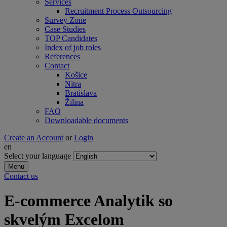
Services
Recruitment Process Outsourcing
Survey Zone
Case Studies
TOP Candidates
Index of job roles
References
Contact
Košice
Nitra
Bratislava
Žilina
FAQ
Downloadable documents
Create an Account
or
Login
en
Select your language
Menu
Contact us
E-commerce Analytik so
skvelým Excelom