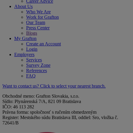
Career Advice
About Us
Who We Are
Work for Grafton
Our Team
Press Center
Blogs
My Grafton
Create an Account
Login
Employers
Services
Survey Zone
References
FAQ
Want to contact us? Click to select your nearest branch.
Obchodné meno: Grafton Slovakia, s.r.o.
Sídlo: Plynárenská 7/A, 821 09 Bratislava
IČO: 46 113 282
Právna forma: spoločnosť s ručením obmedzeným
Register: Mestského súdu Bratislava III, oddiel: Sro, vložka č.
72641/B