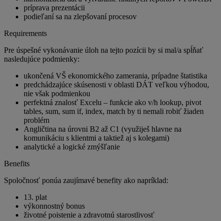
príprava prezentácii
podieľaní sa na zlepšovaní procesov
Requirements
Pre úspešné vykonávanie úloh na tejto pozícii by si mal/a spĺňať
nasledujúce podmienky:
ukončená VŠ ekonomického zamerania, prípadne štatistika
predchádzajúce skúsenosti v oblasti DÁT veľkou výhodou,
nie však podmienkou
perfektná znalosť Excelu – funkcie ako v/h lookup, pivot
tables, sum, sum if, index, match by ti nemali robiť žiaden
problém
Angličtina na úrovni B2 až C1 (využiješ hlavne na
komunikáciu s klientmi a taktiež aj s kolegami)
analytické a logické zmýšľanie
Benefits
Spoločnosť ponúa zaujímavé benefity ako napríklad:
13. plat
výkonnostný bonus
životné poistenie a zdravotnú starostlivosť