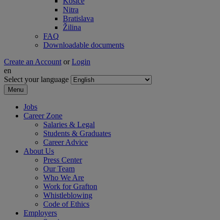
Košice
Nitra
Bratislava
Žilina
FAQ
Downloadable documents
Create an Account
or
Login
en
Select your language
Menu
Jobs
Career Zone
Salaries & Legal
Students & Graduates
Career Advice
About Us
Press Center
Our Team
Who We Are
Work for Grafton
Whistleblowing
Code of Ethics
Employers