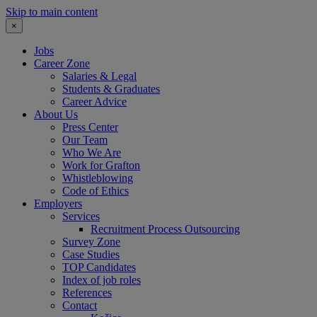
Skip to main content
×
Jobs
Career Zone
Salaries & Legal
Students & Graduates
Career Advice
About Us
Press Center
Our Team
Who We Are
Work for Grafton
Whistleblowing
Code of Ethics
Employers
Services
Recruitment Process Outsourcing
Survey Zone
Case Studies
TOP Candidates
Index of job roles
References
Contact