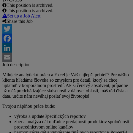
This position is archived.
This position is archived.
Set up a Job Alert
Share this Job
Twitter
Facebook
LinkedIn
Job description
Email
Milujete analytickú prácu a Excel je Váš najlepší priateľ? Pre nášho
klienta hľadáme človeka so zmyslom pre detail, ktorý sa chce
uplatniť v korporátnom prostredí. Ak si čerstvý absolvent, prípadne
už máš predchádzajúce skúsenosti v dátovej oblasti, máš rád čísla a
dáta, určite nám neváhaj poslať svoj životopis!
Tvojou náplňou práce bude:
výroba a update špecifických reportov
zber a analýza dát ohľadne predajnosti produktov spoločnosti
prostredníctvom online kanálov
harmonizácia dát a vytváranie finálnych reportov v PowerBI