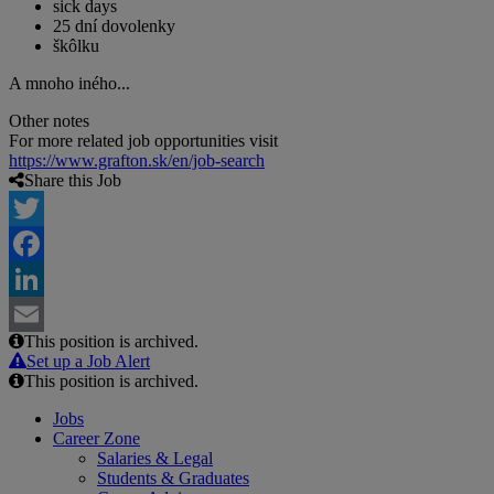
sick days
25 dní dovolenky
škôlku
A mnoho iného...
Other notes
For more related job opportunities visit
https://www.grafton.sk/en/job-search
Share this Job
Twitter
Facebook
LinkedIn
This position is archived.
Email
Set up a Job Alert
This position is archived.
Jobs
Career Zone
Salaries & Legal
Students & Graduates