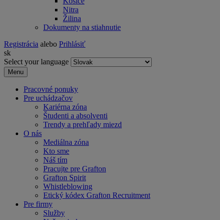
Košice
Nitra
Žilina
Dokumenty na stiahnutie
Registrácia
alebo
Prihlásiť
sk
Select your language
Menu
Pracovné ponuky
Pre uchádzačov
Kariérna zóna
Študenti a absolventi
Trendy a prehľady miezd
O nás
Mediálna zóna
Kto sme
Náš tím
Pracujte pre Grafton
Grafton Spirit
Whistleblowing
Etický kódex Grafton Recruitment
Pre firmy
Služby