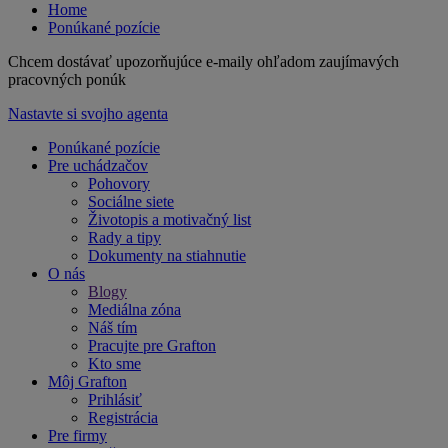
Home
Ponúkané pozície
Chcem dostávať upozorňujúce e-maily ohľadom zaujímavých
pracovných ponúk
Nastavte si svojho agenta
Ponúkané pozície
Pre uchádzačov
Pohovory
Sociálne siete
Životopis a motivačný list
Rady a tipy
Dokumenty na stiahnutie
O nás
Blogy
Mediálna zóna
Náš tím
Pracujte pre Grafton
Kto sme
Môj Grafton
Prihlásiť
Registrácia
Pre firmy