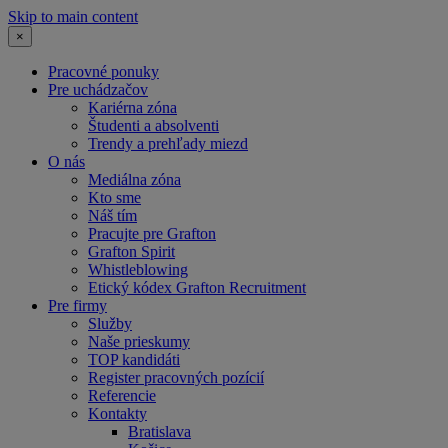
Skip to main content
×
Pracovné ponuky
Pre uchádzačov
Kariérna zóna
Študenti a absolventi
Trendy a prehľady miezd
O nás
Mediálna zóna
Kto sme
Náš tím
Pracujte pre Grafton
Grafton Spirit
Whistleblowing
Etický kódex Grafton Recruitment
Pre firmy
Služby
Naše prieskumy
TOP kandidáti
Register pracovných pozícií
Referencie
Kontakty
Bratislava